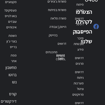
משרות ג'וניורים
מקצועיים
פיתוח
משרות בפיתוח
תוכנה
הצטרפו
מעסיקים?
בואו לגייס
משרה מלאה
דרושים
לקהילת
עובדים
דיגיטל
הייטק | עבודה
איכותיים
הפייסבוק
דרושים
בהייטק
השמת
סייבר
שלנו!
בוגרי ג’ון
דרושים
ואבטחת
ברייס
מידע
מתכנתים
דרושים
מפת
משרות
דרושים
סאפ
COBOL
אתר
מרצים
מחשבון
דרושים
ברוטו
ניתוח
נטו
מערכות
וניהול
קורס
פרויקטים
דירקטורים
דרושים