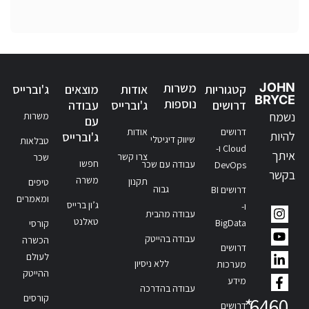
JOHN
משרות
קטגוריות
אודות
מוצאים
ג'וברייס
BRYCE
נוספות
דרושים
ג'וברייס
עבודה
נשמח
משרות
עם
דרושים
אודות
להיות
ג'וברייס
שיווק דיגיטלי
טבלאות
Cloud ו-
איתך
צרו קשר
שכר
חפשו
עבודה עם שכר
DevOps
בקשר
משרה
תקנון
טיפים
גבוה
דרושים BI
ומאמרים
ג’ון ברייס
ו-
עבודה מהבית
טאלנט
BigData
קורסי
עבודה בהייטק
הכשרה
דרושים
לעולם
ללא ניסיון
מערכות
ההייטק
מידע
עבודה בהדרכה
קורסים
*
6460
דרושים