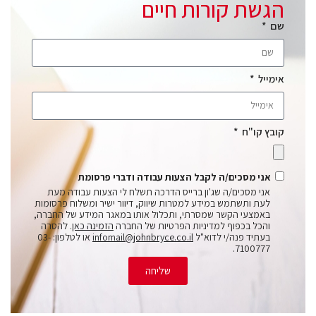
הגשת קורות חיים
שם
אימייל
קובץ קו"ח
אני מסכים/ה לקבל הצעות עבודה ודברי פרסומת
אני מסכים/ה שג'ון ברייס הדרכה תשלח לי הצעות עבודה מעת
לעת ותשתמש במידע למטרות שיווק, דיוור ישיר ומשלוח פרסומות
באמצעי הקשר שמסרתי, ותכלול אותו במאגר המידע של החברה,
והכל בכפוף למדיניות הפרטיות של החברה
הזמינה כאן
. להסרה
בעתיד פנה/י לדוא"ל
infomail@johnbryce.co.il
או לטלפון: 03-
7100777.
שליחה