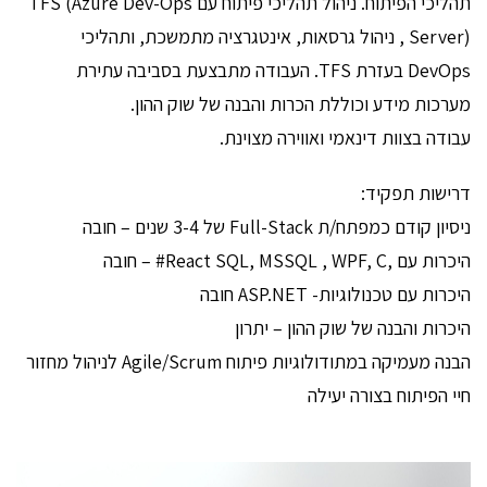
תהליכי הפיתוח. ניהול תהליכי פיתוח עם TFS (Azure Dev-Ops
Server) , ניהול גרסאות, אינטגרציה מתמשכת, ותהליכי
DevOps בעזרת TFS. העבודה מתבצעת בסביבה עתירת
מערכות מידע וכוללת הכרות והבנה של שוק ההון.
עבודה בצוות דינאמי ואווירה מצוינת.
דרישות תפקיד:
ניסיון קודם כמפתח/ת Full-Stack של 3-4 שנים – חובה
היכרות עם ,React SQL, MSSQL , WPF, C# – חובה
היכרות עם טכנולוגיות- ASP.NET חובה
היכרות והבנה של שוק ההון – יתרון
הבנה מעמיקה במתודולוגיות פיתוח Agile/Scrum לניהול מחזור
חיי הפיתוח בצורה יעילה