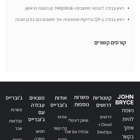
ראיון עבודה לטכנאי מחשבים ו-Helpdesk: קו ההגנה הראשון
ראיון עבודה ב-QA ובדיקות אוטומציה: איך חושבים כמו בודק תוכנה
קורסים קשורים
JOHN
משרות
קטגוריות
אודות
מוצאים
ג'וברייס
BRYCE
נוספות
דרושים
ג'וברייס
עבודה
נשמח
משרות
עם
דרושים
אודות
להיות
ג'וברייס
שיווק דיגיטלי
טבלאות
Cloud ו-
איתך
צרו קשר
שכר
חפשו
עבודה עם שכר
DevOps
בקשר
משרה
תקנון
טיפים