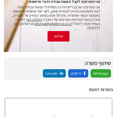
אני מסכים/ה לקבל הצעות עבודה ודברי פרסומת
אני מסכים/ה שג'ון ברייס הדרכה תשלח לי הצעות עבודה מעת
לעת ותשתמש במידע למטרות שיווק, דיוור ישיר ומשלוח פרסומות
באמצעי הקשר שמסרתי, ותכלול אותו במאגר המידע של החברה,
והכל בכפוף למדיניות הפרטיות של החברה
הזמינה כאן
. להסרה
בעתיד פנה/י לדוא"ל
infomail@johnbryce.co.il
או לטלפון: 03-
7100777.
שליחה
שיתוף משרה
Whatsapp
פייסבוק
LinkedIn
משרות דומות