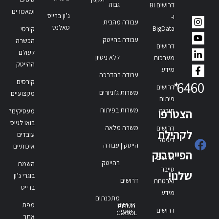
גבוה
דרושים BI
ומאמרים
ג’ון ברייס
ו-
עבודה מהבית
טאלנט
BigData
קורסי
עבודה בהייטק
הכשרה
דרושים
לעולם
ללא ניסיון
מערכות
ההייטק
מידע
עבודה בהדרכה
קורסים
*
6460
דרושים
משרות ג'וניורים
מקצועיים
פיתוח
משרות בפיתוח
תוכנה
הצטרפו
מעסיקים?
בואו לגייס
משרה מלאה
דרושים
לקהילת
עובדים
דיגיטל
הייטק | עבודה
איכותיים
הפייסבוק
דרושים
בהייטק
השמת
סייבר
שלנו!
בוגרי ג’ון
דרושים
ואבטחת
ברייס
מידע
מתכנתים
דרושים
מפת
משרות
דרושים
סאפ
COBOL
אתר