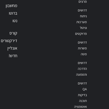
מרצים
מחשבון
דרושים
ברוטו
ניתוח
נטו
מערכות
וניהול
קורס
פרויקטים
דירקטורים
דרושים
אונליין
משרות
מטה
חדש!
דרושים
הדרכה
והטמעה
דרושים
QA
בדיקות
תוכנה
ואוטומציה