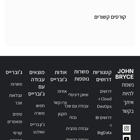
קורסים קשורים
JOHN
משרות
קטגוריות
אודות
מוצאים
ג'וברייס
BRYCE
נוספות
דרושים
ג'וברייס
עבודה
נשמח
משרות
עם
דרושים
אודות
להיות
ג'וברייס
שיווק דיגיטלי
טבלאות
Cloud ו-
איתך
צרו קשר
שכר
חפשו
עבודה עם שכר
DevOps
בקשר
משרה
תקנון
טיפים
גבוה
דרושים BI
ומאמרים
ג’ון ברייס
ו-
עבודה מהבית
טאלנט
BigData
קורסי
עבודה בהייטק