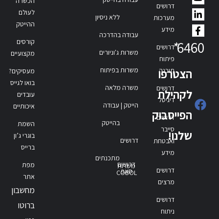
הכשרה
דרושים
לעולם
ללא ניסיון
מערכות
ההייטק
מידע
עבודה בהדרכה
קורסים
*
6460
דרושים
משרות ג'וניורים
מקצועיים
פיתוח
משרות בפיתוח
תוכנה
הצטרפו
מעסיקים?
בואו לגייס
משרה מלאה
דרושים
לקהילת
עובדים
דיגיטל
הייטק | עבודה
איכותיים
הפייסבוק
דרושים
בהייטק
השמת
סייבר
שלנו!
בוגרי ג’ון
דרושים
ואבטחת
ברייס
מידע
מתכנתים
דרושים
מפת
משרות
דרושים
סאפ
COBOL
אתר
מרצים
מחשבון
דרושים
ברוטו
ניתוח