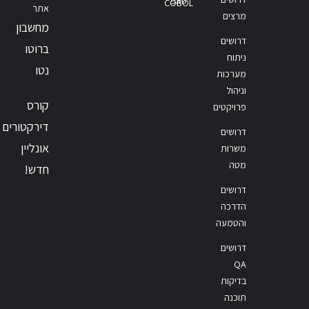
סאפ
COBOL
אתר
מרצים
מחשבון
דרושים
ברוטו
ניתוח
נטו
מערכות
וניהול
קורס
פרויקטים
דירקטורים
דרושים
אונליין
משרות
מטה
חדש!
דרושים
הדרכה
והטמעה
דרושים
QA
בדיקות
תוכנה