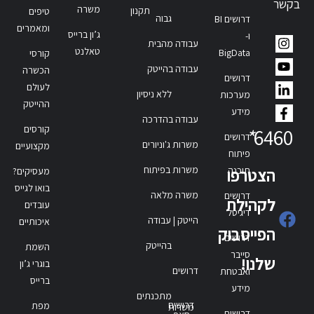
בקשר
משרה
תקנון
טיפים
גבוה
דרושים BI
ומאמרים
ג’ון ברייס
ו-
עבודה מהבית
טאלנט
BigData
קורסי
עבודה בהייטק
הכשרה
דרושים
לעולם
ללא ניסיון
מערכות
ההייטק
מידע
עבודה בהדרכה
קורסים
*
6460
דרושים
משרות ג'וניורים
מקצועיים
פיתוח
משרות בפיתוח
תוכנה
הצטרפו
מעסיקים?
בואו לגייס
משרה מלאה
דרושים
לקהילת
עובדים
דיגיטל
הייטק | עבודה
איכותיים
הפייסבוק
דרושים
בהייטק
השמת
סייבר
שלנו!
בוגרי ג’ון
דרושים
ואבטחת
ברייס
מידע
מתכנתים
דרושים
מפת
משרות
דרושים