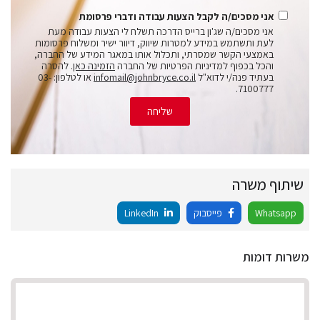
אני מסכים/ה לקבל הצעות עבודה ודברי פרסומת
אני מסכים/ה שג'ון ברייס הדרכה תשלח לי הצעות עבודה מעת
לעת ותשתמש במידע למטרות שיווק, דיוור ישיר ומשלוח פרסומות
באמצעי הקשר שמסרתי, ותכלול אותו במאגר המידע של החברה,
והכל בכפוף למדיניות הפרטיות של החברה
הזמינה כאן
. להסרה
בעתיד פנה/י לדוא"ל
infomail@johnbryce.co.il
או לטלפון: 03-
7100777.
שליחה
שיתוף משרה
Whatsapp
פייסבוק
LinkedIn
משרות דומות