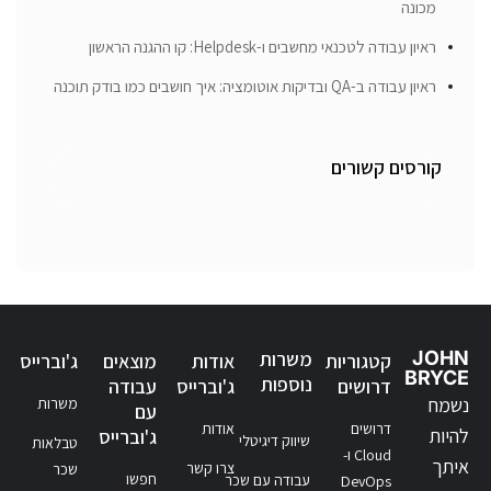
מכונה
ראיון עבודה לטכנאי מחשבים ו-Helpdesk: קו ההגנה הראשון
ראיון עבודה ב-QA ובדיקות אוטומציה: איך חושבים כמו בודק תוכנה
קורסים קשורים
JOHN
משרות
קטגוריות
אודות
מוצאים
ג'וברייס
BRYCE
נוספות
דרושים
ג'וברייס
עבודה
נשמח
משרות
עם
דרושים
אודות
להיות
ג'וברייס
שיווק דיגיטלי
טבלאות
Cloud ו-
איתך
צרו קשר
שכר
חפשו
עבודה עם שכר
DevOps