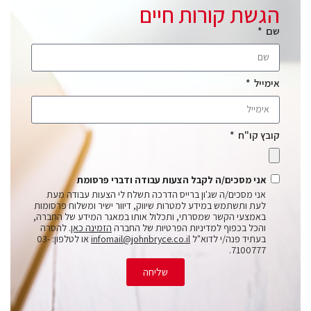
הגשת קורות חיים
שם
אימייל
קובץ קו"ח
אני מסכים/ה לקבל הצעות עבודה ודברי פרסומת
אני מסכים/ה שג'ון ברייס הדרכה תשלח לי הצעות עבודה מעת
לעת ותשתמש במידע למטרות שיווק, דיוור ישיר ומשלוח פרסומות
באמצעי הקשר שמסרתי, ותכלול אותו במאגר המידע של החברה,
והכל בכפוף למדיניות הפרטיות של החברה
הזמינה כאן
. להסרה
בעתיד פנה/י לדוא"ל
infomail@johnbryce.co.il
או לטלפון: 03-
7100777.
שליחה