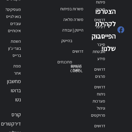
פיתוח
משרות בפיתוח
תוכנה
הצטרפו
מעסיקים?
בואו לגייס
משרה מלאה
דרושים
לקהילת
עובדים
דיגיטל
הייטק | עבודה
איכותיים
הפייסבוק
דרושים
בהייטק
השמת
סייבר
שלנו!
בוגרי ג’ון
דרושים
ואבטחת
ברייס
מידע
מתכנתים
דרושים
מפת
משרות
דרושים
סאפ
COBOL
אתר
מרצים
מחשבון
דרושים
ברוטו
ניתוח
נטו
מערכות
וניהול
קורס
פרויקטים
דירקטורים
דרושים