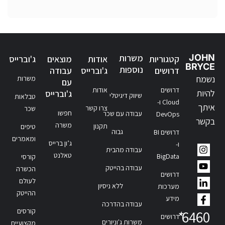
JOHN
משרות
קטגוריות
אודות
מוצאים
ג'וברייס
BRYCE
נוספות
דרושים
ג'וברייס
עבודה
נשמח
משרות
עם
דרושים
אודות
להיות
ג'וברייס
שיווק דיגיטלי
טבלאות
Cloud ו-
איתך
צרו קשר
שכר
חפשו
עבודה עם שכר
DevOps
בקשר
משרה
תקנון
טיפים
גבוה
דרושים BI
ומאמרים
ג’ון ברייס
ו-
עבודה מהבית
טאלנט
BigData
קורסי
עבודה בהייטק
הכשרה
דרושים
לעולם
ללא ניסיון
מערכות
ההייטק
מידע
עבודה בהדרכה
קורסים
*
6460
דרושים
משרות ג'וניורים
מקצועיים