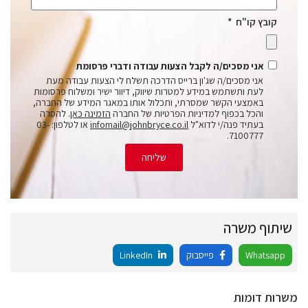
קובץ קו"ח
אני מסכים/ה לקבל הצעות עבודה ודברי פרסומת
אני מסכים/ה שג'ון ברייס הדרכה תשלח לי הצעות עבודה מעת
לעת ותשתמש במידע למטרות שיווק, דיוור ישיר ומשלוח פרסומות
באמצעי הקשר שמסרתי, ותכלול אותו במאגר המידע של החברה,
והכל בכפוף למדיניות הפרטיות של החברה
הזמינה כאן
. להסרה
בעתיד פנה/י לדוא"ל
infomail@johnbryce.co.il
או לטלפון: 03-
7100777.
שליחה
שיתוף משרה
Whatsapp
פייסבוק
LinkedIn
משרות דומות