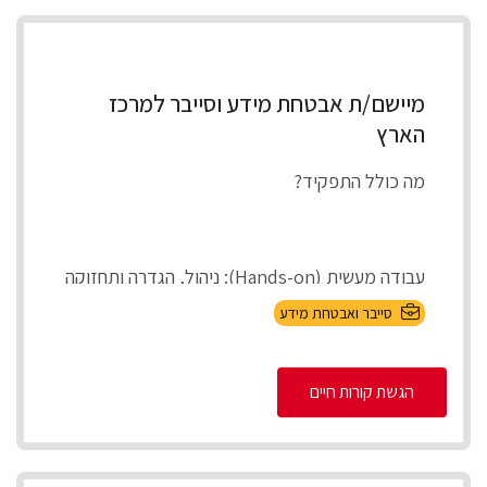
מיישם/ת אבטחת מידע וסייבר למרכז
הארץ
מה כולל התפקיד?
עבודה מעשית (Hands-on): ניהול, הגדרה ותחזוקה
של מערכות אבטחת המידע בארגון (On-Premises
סייבר ואבטחת מידע
ובענן).
הגשת קורות חיים
Incident Respons...