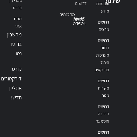
שלנו!
בוגרי ג’ון
דרושים
ואבטחת
ברייס
מידע
מתכנתים
דרושים
מפת
משרות
דרושים
סאפ
COBOL
אתר
מרצים
מחשבון
דרושים
ברוטו
ניתוח
נטו
מערכות
וניהול
קורס
פרויקטים
דירקטורים
דרושים
אונליין
משרות
מטה
חדש!
דרושים
הדרכה
והטמעה
דרושים