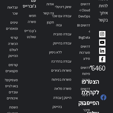
עם
דרושים
אודות
להיות
ג'וברייס
שיווק דיגיטלי
טבלאות
Cloud ו-
איתך
צרו קשר
שכר
חפשו
עבודה עם שכר
DevOps
בקשר
משרה
תקנון
טיפים
גבוה
דרושים BI
ומאמרים
ג’ון ברייס
ו-
עבודה מהבית
טאלנט
BigData
קורסי
עבודה בהייטק
הכשרה
דרושים
לעולם
ללא ניסיון
מערכות
ההייטק
מידע
עבודה בהדרכה
קורסים
*
6460
דרושים
משרות ג'וניורים
מקצועיים
פיתוח
משרות בפיתוח
תוכנה
הצטרפו
מעסיקים?
בואו לגייס
משרה מלאה
דרושים
לקהילת
עובדים
דיגיטל
הייטק | עבודה
איכותיים
הפייסבוק
דרושים
בהייטק
השמת
סייבר