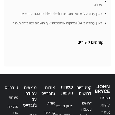
מכונה
ראיון עבודה לטכנאי מחשבים ו-Helpdesk: קו ההגנה הראשון
ראיון עבודה ב-QA ובדיקות אוטומציה: איך חושבים כמו בודק תוכנה
קורסים קשורים
JOHN
משרות
קטגוריות
אודות
מוצאים
ג'וברייס
BRYCE
נוספות
דרושים
ג'וברייס
עבודה
נשמח
משרות
עם
דרושים
אודות
להיות
ג'וברייס
שיווק דיגיטלי
טבלאות
Cloud ו-
איתך
צרו קשר
שכר
חפשו