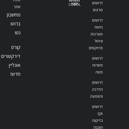
משרות
דרושים
סאפ
COBOL
אתר
מרצים
מחשבון
דרושים
ברוטו
ניתוח
נטו
מערכות
וניהול
קורס
פרויקטים
דירקטורים
דרושים
אונליין
משרות
מטה
חדש!
דרושים
הדרכה
והטמעה
דרושים
QA
בדיקות
תוכנה