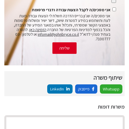
אני מסכים/ה לקבל הצעות עבודה ודברי פרסומת
אני מסכים/ה שג'ון ברייס הדרכה תשלח לי הצעות עבודה מעת
לעת ותשתמש במידע למטרות שיווק, דיוור ישיר ומשלוח פרסומות
באמצעי הקשר שמסרתי, ותכלול אותו במאגר המידע של החברה,
והכל בכפוף למדיניות הפרטיות של החברה
הזמינה כאן
. להסרה
בעתיד פנה/י לדוא"ל
infomail@johnbryce.co.il
או לטלפון: 03-
7100777.
שליחה
שיתוף משרה
Whatsapp
פייסבוק
LinkedIn
משרות דומות