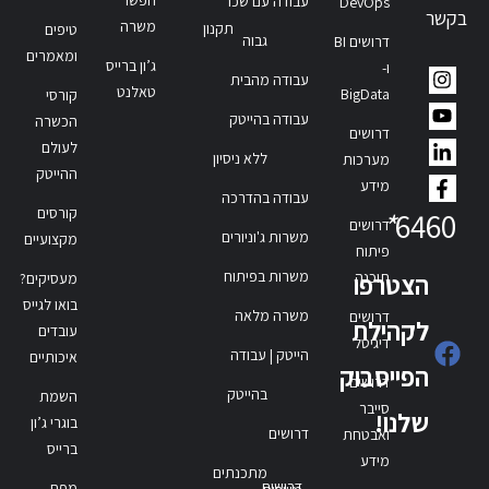
עבודה עם שכר
DevOps
בקשר
משרה
תקנון
טיפים
גבוה
דרושים BI
ומאמרים
ג’ון ברייס
ו-
עבודה מהבית
טאלנט
BigData
קורסי
עבודה בהייטק
הכשרה
דרושים
לעולם
ללא ניסיון
מערכות
ההייטק
מידע
עבודה בהדרכה
קורסים
*
6460
דרושים
משרות ג'וניורים
מקצועיים
פיתוח
משרות בפיתוח
תוכנה
הצטרפו
מעסיקים?
בואו לגייס
משרה מלאה
דרושים
לקהילת
עובדים
דיגיטל
הייטק | עבודה
איכותיים
הפייסבוק
דרושים
בהייטק
השמת
סייבר
שלנו!
בוגרי ג’ון
דרושים
ואבטחת
ברייס
מידע
מתכנתים
דרושים
מפת