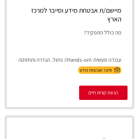
מיישם/ת אבטחת מידע וסייבר למרכז
הארץ
מה כולל התפקיד?
עבודה מעשית (Hands-on): ניהול, הגדרה ותחזוקה
של מערכות אבטחת המידע בארגון (On-Premises
סייבר ואבטחת מידע
ובענן).
הגשת קורות חיים
Incident Respons...