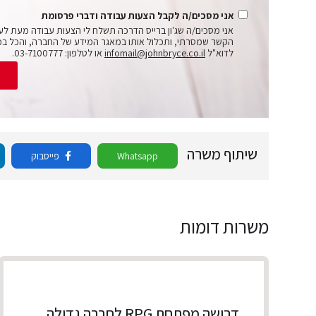
אני מסכים/ה לקבל הצעות עבודה ודברי פרסומת
אני מסכים/ה שג'ון ברייס הדרכה תשלח לי הצעות עבודה מעת לע
הקשר שמסרתי, ותכלול אותו במאגר המידע של החברה, והכל בכ
לדוא"ל
infomail@johnbryce.co.il
או לטלפון: 03-7100777.
ש
שיתוף משרה
Whatsapp
פייסבוק
משרות דומות
דרושה מפתחת RPG לחברה גדולה