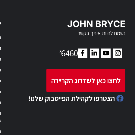
JOHN BRYCE
ק
נשמח להיות איתך בקשר
דר
דר
*
6460
ד
ד
לחצו כאן לשדרוג הקריירה
ד
ד
הצטרפו לקהילת הפייסבוק שלנו!
ד
ד
פ
ד