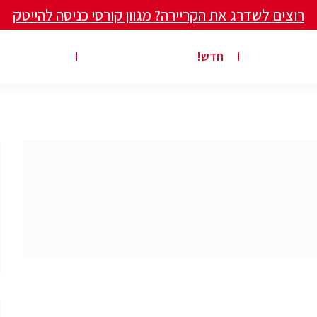
רוצים לשדרג את הקריירה? מגוון קורסי כניסה להייטק
ים ומאמרים
פרסום משרה באתר
ג’ון ברייס ט
חדש!