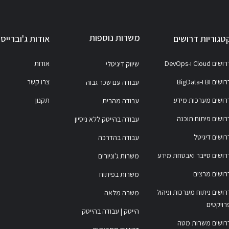
משרות נוספות
טגוריות דרושים
אודות ג'וברייס
ושים Cloud ו-DevOps
אודות
שיווק דיגיטלי
ושים BI ו-BigData
צרו קשר
עבודה עם שכר גבוה
רושים מערכות מידע
תקנון
עבודה מהבית
רושים פיתוח תוכנה
עבודה בהייטק ללא ניסיון
רושים דיגיטל
עבודה בהדרכה
רושים סייבר ואבטחת מידע
משרות ג'וניורים
רושים מרצים
משרות בפיתוח
רושים ניתוח מערכות וניהול
משרה מלאה
רויקטים
הייטק | עבודה בהייטק
רושים משרות מטה