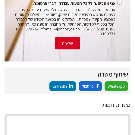
אני מסכים/ה לקבל הצעות עבודה ודברי פרסומת
אני מסכים/ה שג'ון ברייס הדרכה תשלח לי הצעות עבודה מעת
לעת ותשתמש במידע למטרות שיווק, דיוור ישיר ומשלוח פרסומות
באמצעי הקשר שמסרתי, ותכלול אותו במאגר המידע של החברה,
והכל בכפוף למדיניות הפרטיות של החברה
הזמינה כאן
. להסרה
בעתיד פנה/י לדוא"ל
infomail@johnbryce.co.il
או לטלפון: 03-
7100777.
שליחה
שיתוף משרה
Whatsapp
פייסבוק
LinkedIn
משרות דומות