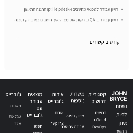
ראיון עבודה לטכנאי מחשבים ו-Helpdesk: קו ההגנה הראשון
ראיון עבודה ב-QA ובדיקות אוטומציה: איך חושבים כמו בודק תוכנה
קורסים קשורים
JOHN
משרות
קטגוריות
אודות
מוצאים
ג'וברייס
BRYCE
נוספות
דרושים
ג'וברייס
עבודה
נשמח
משרות
עם
דרושים
אודות
להיות
ג'וברייס
שיווק דיגיטלי
טבלאות
Cloud ו-
איתך
צרו קשר
שכר
חפשו
עבודה עם שכר
DevOps
בקשר