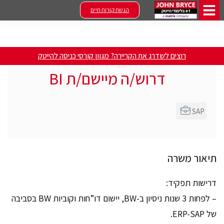
הגשת קורות חיים
רוצים לשדרג את הקריירה? מגוון קורסי כניסה להייטק
דרוש/ה מיישם/ת BI
SAP
תיאור משרה
דרישות תפקיד:
– לפחות 3 שנות ניסיון ב-BW, יישום דו”חות וקוביות BW בסביבה
של ERP-SAP.