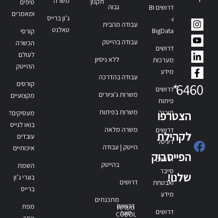
משרה
תקנון
טיפים
גבוה
דרושים BI
ומאמרים
ג’ון ברייס
ו-
עבודה מהבית
טאלנט
BigData
קורסי
עבודה בהייטק
הכשרה
דרושים
לעולם
ללא ניסיון
מערכות
ההייטק
מידע
עבודה בהדרכה
קורסים
*
6460
דרושים
משרות ג'וניורים
מקצועיים
פיתוח
משרות בפיתוח
תוכנה
הצטרפו
מעסיקים?
בואו לגייס
משרה מלאה
דרושים
לקהילת
עובדים
דיגיטל
הייטק | עבודה
איכותיים
הפייסבוק
דרושים
בהייטק
השמת
סייבר
שלנו!
בוגרי ג’ון
דרושים
ואבטחת
ברייס
מידע
מתכנתים
דרושים
מפת
משרות
דרושים
סאפ
COBOL
אתר