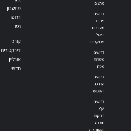
מרצים
מחשבון
דרושים
ברוטו
ניתוח
נטו
מערכות
וניהול
קורס
פרויקטים
דירקטורים
דרושים
אונליין
משרות
מטה
חדש!
דרושים
הדרכה
והטמעה
דרושים
QA
בדיקות
תוכנה
ואוטומציה