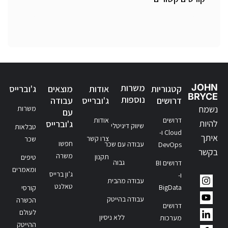
JOHN
משרות
קטגוריות
אודות
מוצאים
ג'וברייס
BRYCE
נוספות
דרושים
ג'וברייס
עבודה
נשמח
משרות
עם
דרושים
אודות
להיות
ג'וברייס
שיווק דיגיטלי
טבלאות
Cloud ו-
איתך
צרו קשר
שכר
חפשו
עבודה עם שכר
DevOps
בקשר
משרה
תקנון
טיפים
גבוה
דרושים BI
ומאמרים
ג’ון ברייס
ו-
עבודה מהבית
טאלנט
BigData
קורסי
עבודה בהייטק
הכשרה
דרושים
לעולם
ללא ניסיון
מערכות
ההייטק