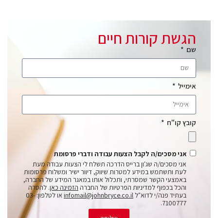
הגשת קורות חיים
שם
אימייל
קובץ קו"ח
אני מסכים/ה לקבל הצעות עבודה ודברי פרסומת
אני מסכים/ה שג'ון ברייס הדרכה תשלח לי הצעות עבודה מעת
לעת ותשתמש במידע למטרות שיווק, דיוור ישיר ומשלוח פרסומות
באמצעי הקשר שמסרתי, ותכלול אותו במאגר המידע של החברה,
והכל בכפוף למדיניות הפרטיות של החברה
הזמינה כאן
. להסרה
בעתיד פנה/י לדוא"ל
infomail@johnbryce.co.il
או לטלפון: 03-
7100777.