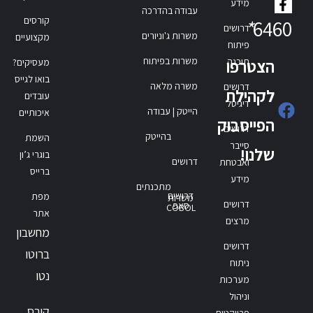
מידע
עבודה בהדרכה
קורסים
*
6460
דרושים
משרות ג'וניורים
מקצועיים
פיתוח
משרות בפיתוח
תוכנה
הצטרפו
מעסיקים?
בואו לגייס
משרה מלאה
דרושים
לקהילת
עובדים
דיגיטל
הייטק | עבודה
איכותיים
הפייסבוק
דרושים
בהייטק
השמת
סייבר
שלנו!
בוגרי ג’ון
דרושים
ואבטחת
ברייס
מידע
מתכנתים
דרושים
מפת
משרות
דרושים
סאפ
COBOL
אתר
מרצים
מחשבון
דרושים
ברוטו
ניתוח
נטו
מערכות
וניהול
קורס
פרויקטים