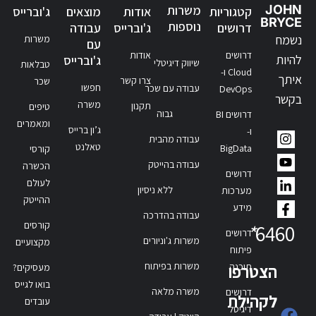
JOHN
משרות
קטגוריות
אודות
מוצאים
ג'וברייס
BRYCE
נוספות
דרושים
ג'וברייס
עבודה
נשמח
משרות
עם
דרושים
אודות
להיות
ג'וברייס
שיווק דיגיטלי
טבלאות
Cloud ו-
איתך
צרו קשר
שכר
חפשו
עבודה עם שכר
DevOps
בקשר
משרה
תקנון
טיפים
גבוה
דרושים BI
ומאמרים
ג’ון ברייס
ו-
עבודה מהבית
טאלנט
BigData
קורסי
עבודה בהייטק
הכשרה
דרושים
לעולם
ללא ניסיון
מערכות
ההייטק
מידע
עבודה בהדרכה
קורסים
*
6460
דרושים
משרות ג'וניורים
מקצועיים
פיתוח
משרות בפיתוח
תוכנה
הצטרפו
מעסיקים?
בואו לגייס
משרה מלאה
דרושים
לקהילת
עובדים
דיגיטל