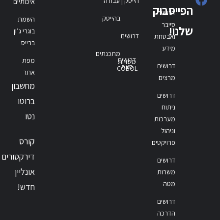
הייטק | עבודה
איכותיים
הפייסבוק
דרושים
בהייטק
השמת
סייבר
שלנו!
בוגרי ג’ון
דרושים
ואבטחת
ברייס
מידע
מתכנתים
דרושים
מפת
משרות
דרושים
סאפ
COBOL
אתר
מרצים
מחשבון
דרושים
ברוטו
ניתוח
נטו
מערכות
וניהול
קורס
פרויקטים
דירקטורים
דרושים
אונליין
משרות
מטה
חדש!
דרושים
הדרכה