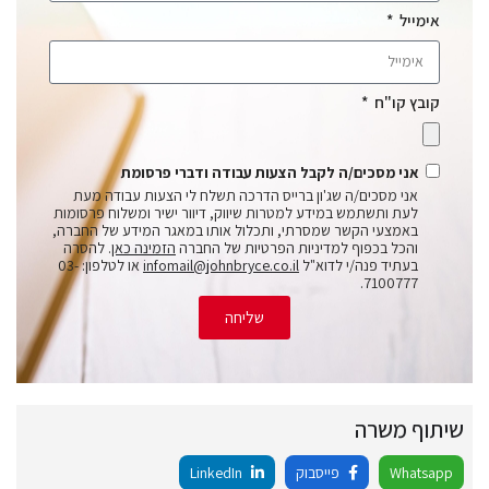
אימייל
קובץ קו"ח
אני מסכים/ה לקבל הצעות עבודה ודברי פרסומת
אני מסכים/ה שג'ון ברייס הדרכה תשלח לי הצעות עבודה מעת
לעת ותשתמש במידע למטרות שיווק, דיוור ישיר ומשלוח פרסומות
באמצעי הקשר שמסרתי, ותכלול אותו במאגר המידע של החברה,
והכל בכפוף למדיניות הפרטיות של החברה
הזמינה כאן
. להסרה
בעתיד פנה/י לדוא"ל
infomail@johnbryce.co.il
או לטלפון: 03-
7100777.
שליחה
שיתוף משרה
Whatsapp
פייסבוק
LinkedIn