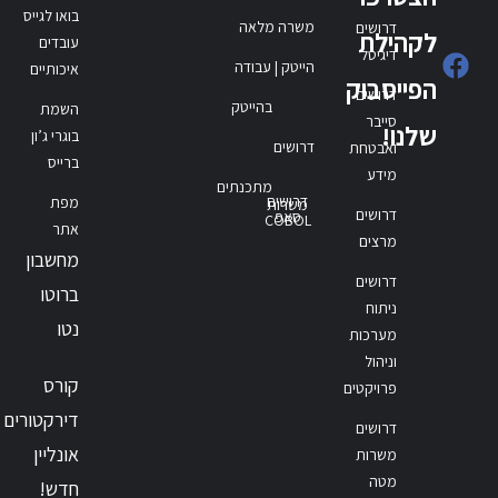
בואו לגייס
משרה מלאה
דרושים
לקהילת
עובדים
דיגיטל
הייטק | עבודה
איכותיים
הפייסבוק
דרושים
בהייטק
השמת
סייבר
שלנו!
בוגרי ג’ון
דרושים
ואבטחת
ברייס
מידע
מתכנתים
דרושים
מפת
משרות
דרושים
סאפ
COBOL
אתר
מרצים
מחשבון
דרושים
ברוטו
ניתוח
נטו
מערכות
וניהול
קורס
פרויקטים
דירקטורים
דרושים
אונליין
משרות
מטה
חדש!