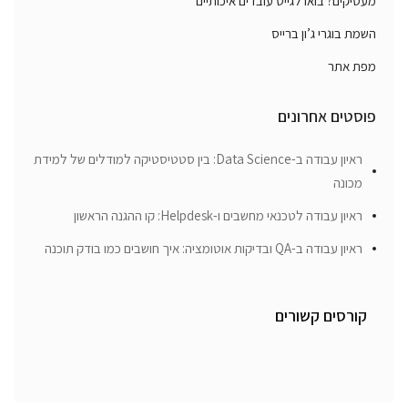
מעסיקים? בואו לגייס עובדים איכותיים
השמת בוגרי ג’ון ברייס
מפת אתר
פוסטים אחרונים
ראיון עבודה ב-Data Science: בין סטטיסטיקה למודלים של למידת
מכונה
ראיון עבודה לטכנאי מחשבים ו-Helpdesk: קו ההגנה הראשון
ראיון עבודה ב-QA ובדיקות אוטומציה: איך חושבים כמו בודק תוכנה
קורסים קשורים