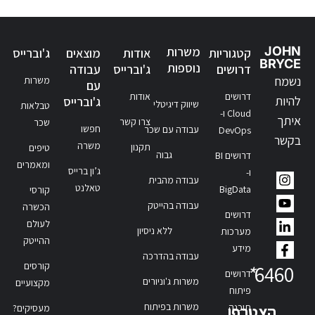
JOHN
משרות
קטגוריות
אודות
מוצאים
ג'וברייס
BRYCE
נוספות
דרושים
ג'וברייס
עבודה
נשמח
משרות
עם
דרושים
אודות
להיות
ג'וברייס
שיווק דיגיטלי
טבלאות
Cloud ו-
איתך
צרו קשר
שכר
חפשו
עבודה עם שכר
DevOps
בקשר
משרה
תקנון
טיפים
גבוה
דרושים BI
ומאמרים
ג’ון ברייס
ו-
עבודה מהבית
טאלנט
BigData
קורסי
עבודה בהייטק
הכשרה
דרושים
לעולם
ללא ניסיון
מערכות
ההייטק
מידע
עבודה בהדרכה
קורסים
*
6460
דרושים
משרות ג'וניורים
מקצועיים
פיתוח
משרות בפיתוח
תוכנה
הצטרפו
מעסיקים?