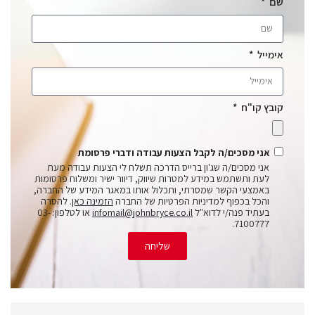
שם
אימייל
קובץ קו"ח
אני מסכים/ה לקבל הצעות עבודה ודברי פרסומת
אני מסכים/ה שג'ון ברייס הדרכה תשלח לי הצעות עבודה מעת
לעת ותשתמש במידע למטרות שיווק, דיוור ישיר ומשלוח פרסומות
באמצעי הקשר שמסרתי, ותכלול אותו במאגר המידע של החברה,
והכל בכפוף למדיניות הפרטיות של החברה
הזמינה כאן
. להסרה
בעתיד פנה/י לדוא"ל
infomail@johnbryce.co.il
או לטלפון: 03-
7100777.
שליחה