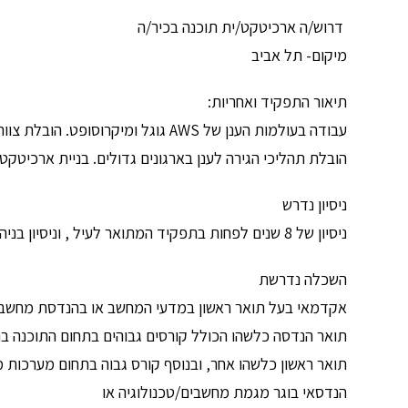
דרוש/ה ארכיטקט/ית תוכנה בכיר/ה
מיקום- תל אביב
תיאור התפקיד ואחריות:
עבודה בעולמות הענן של AWS גוגל ומיקרוסופט. הובלת צוותים מטרציונים ומתן פתרונות מתקדמים לפיתוח בענן
הובלת תהליכי הגירה לענן בארגונים גדולים. בניית ארכיטקטורת ת
ניסיון נדרש
ניסיון של 8 שנים לפחות בתפקיד המתואר לעיל , וניסיון בניהול צוותים טכנולוגיים.
השכלה נדרשת
אקדמאי בעל תואר ראשון במדעי המחשב או בהנדסת מחשבי
תואר הנדסה כלשהו הכולל קורסים גבוהים בתחום התוכנה בהיקף של ל
תואר ראשון כלשהו אחר, ובנוסף קורס גבוה בתחום מערכות מידע ממוחשב
הנדסאי בוגר מגמת מחשבים/טכנולוגיה או