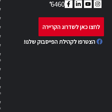
*
6460
ד
ד
לחצו כאן לשדרוג הקריירה
ד
ד
הצטרפו לקהילת הפייסבוק שלנו!
ד
ד
פ
ד
ד
ו
ד
k