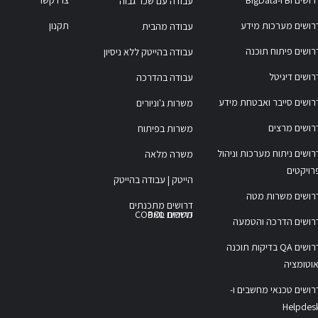
עבודה עם שכר גבוה
רושים מערכות מידע
תקנון
עבודה מהבית
רושים פיתוח תוכנה
עבודה בהייטק ללא ניסיון
רושים דיגיטל
עבודה בהדרכה
רושים סייבר ואבטחת מידע
משרות ג'וניורים
רושים מרצים
משרות בפיתוח
רושים ניתוח מערכות וניהול
משרה מלאה
רויקטים
הייטק | עבודה בהייטק
רושים משרות מטה
דרושים מתכנתים
משרות COBOL
דרושים סאפ
רושים הדרכה והטמעה
דרושים QA בדיקות תוכנה
אוטומציה
רושים טכנאי מחשבים ו-
Helpdes