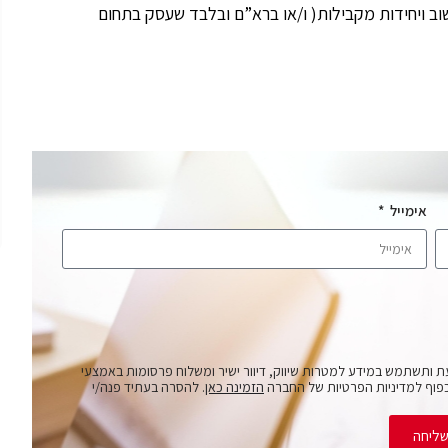
וגר יחידה טכנולוגית בצה”ל )ממר”ם, ,8200 תקשוב ויחידות מקבילות( ו/או ברא”ם ובלבד שעסק בתחום
אימייל
ת ותשתמש במידע למטרות שיווק, דיוור ישיר ומשלוח פרסומות באמצעי
פוף למדיניות הפרטיות של החברה
הזמינה כאן
. להסרה בעתיד פנה/י
ליחה