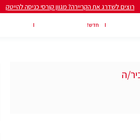
רוצים לשדרג את הקריירה? מגוון קורסי כניסה להייטק
ים ומאמרים
פרסום משרה באתר
ג’ון ברייס ט
חדש!
יר/ה