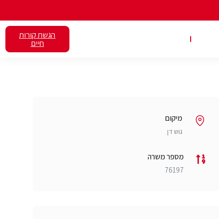
הגשת קורות
אלנט
השכרת כיתות
חיים
מיקום
גוש דן
מספר משרה
76197