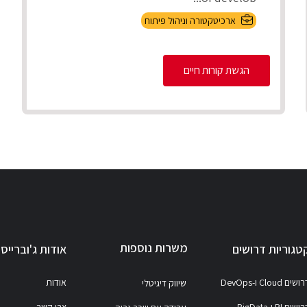
ארכיטקטורה וניהול פיתוח
הגשת קורות חיים
משרות נוספות
טגוריות דרושים
אודות ג'וברייס
ושים Cloud ו-DevOps
אודות
שיווק דיגיטלי
ושים BI ו-BigData
צרו קשר