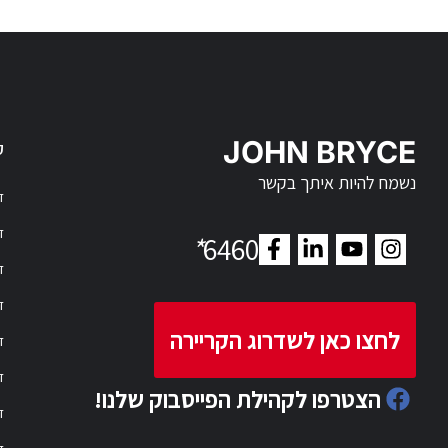
JOHN BRYCE
ק
נשמח להיות איתך בקשר
דר
דר
*
6460
ד
ד
לחצו כאן לשדרוג הקריירה
ד
ד
הצטרפו לקהילת הפייסבוק שלנו!
ד