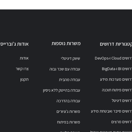
משרות נוספות
טגוריות דרושים
אודות ג'וברייס
ושים Cloud ו-DevOps
אודות
שיווק דיגיטלי
ושים BI ו-BigData
צרו קשר
עבודה עם שכר גבוה
רושים מערכות מידע
תקנון
עבודה מהבית
רושים פיתוח תוכנה
עבודה בהייטק ללא ניסיון
רושים דיגיטל
עבודה בהדרכה
רושים סייבר ואבטחת מידע
משרות ג'וניורים
רושים מרצים
משרות בפיתוח