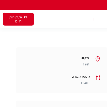
הגשת קורות
אלנט
השכרת כיתות
חיים
מיקום
גוש דן
מספר משרה
10481