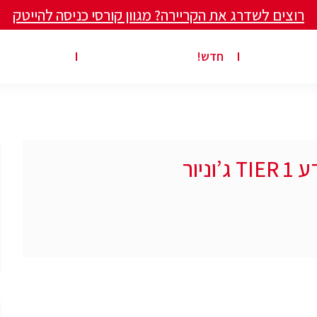
רוצים לשדרג את הקריירה? מגוון קורסי כניסה להייטק
ים ומאמרים
פרסום משרה באתר
ג’ון ברייס ט
חדש!
יור