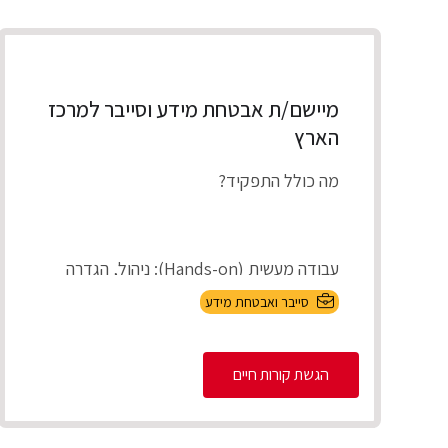
מיישם/ת אבטחת מידע וסייבר למרכז
הארץ
מה כולל התפקיד?
עבודה מעשית (Hands-on): ניהול, הגדרה
ותחזוקה של מערכות אבטחת המידע בארגון
סייבר ואבטחת מידע
(On-Premises ובענן).
הגשת קורות חיים
Incident Respons...