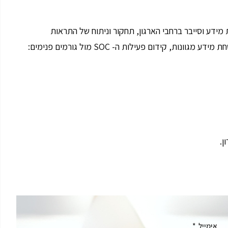
רה של צוות ה- SOC לאירועי אבטחת מידע וסייבר ברחבי הארגון, תחקור וניתוח של התראות
המתקבלות במרכז הניטור ועבודה שוטפת מול מערכות אבטחת מידע מגוונות, קידום פעילות ה- SOC מול גורמים פנימים:
ן.
אימייל