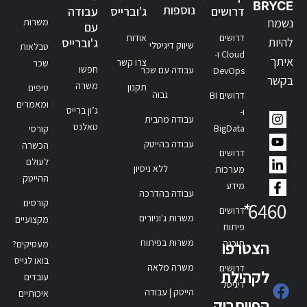
BRYCE
נוספות
דרושים
ג'וברייס
עבודה
נשמח
משרות
עם
דרושים
אודות
להיות
ג'וברייס
שיווק דיגיטלי
טבלאות
Cloud ו-
איתך
צרו קשר
שכר
חפשו
עבודה עם שכר
DevOps
בקשר
משרה
תקנון
טיפים
גבוה
דרושים BI
ומאמרים
ג’ון ברייס
ו-
עבודה מהבית
טאלנט
BigData
קורסי
עבודה בהייטק
הכשרה
דרושים
לעולם
ללא ניסיון
מערכות
ההייטק
מידע
עבודה בהדרכה
קורסים
*
6460
דרושים
משרות ג'וניורים
מקצועיים
פיתוח
משרות בפיתוח
תוכנה
הצטרפו
מעסיקים?
בואו לגייס
משרה מלאה
דרושים
לקהילת
עובדים
דיגיטל
הייטק | עבודה
איכותיים
הפייסבוק