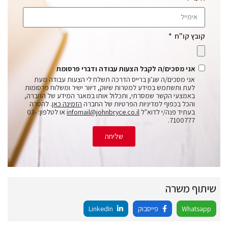
קובץ קו"ח
אני מסכים/ה לקבל הצעות עבודה ודברי פרסומת
אני מסכים/ה שג'ון ברייס הדרכה תשלח לי הצעות עבודה מעת
לעת ותשתמש במידע למטרות שיווק, דיוור ישיר ומשלוח פרסומות
באמצעי הקשר שמסרתי, ותכלול אותו במאגר המידע של החברה,
והכל בכפוף למדיניות הפרטיות של החברה
הזמינה כאן
. להסרה
בעתיד פנה/י לדוא"ל
infomail@johnbryce.co.il
או לטלפון: 03-
7100777.
שליחה
שיתוף משרה
Whatsapp
פייסבוק
LinkedIn