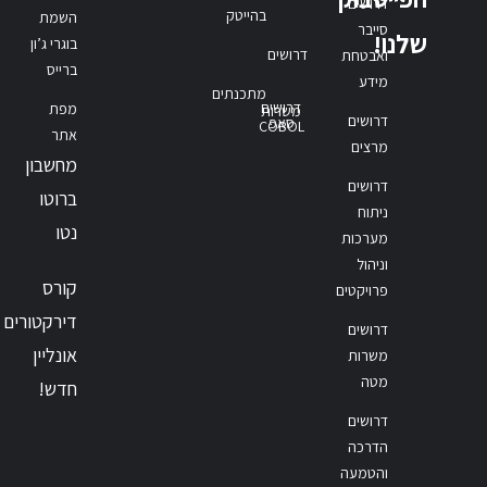
דרושים
בהייטק
השמת
סייבר
שלנו!
בוגרי ג’ון
דרושים
ואבטחת
ברייס
מידע
מתכנתים
דרושים
מפת
משרות
דרושים
סאפ
COBOL
אתר
מרצים
מחשבון
דרושים
ברוטו
ניתוח
נטו
מערכות
וניהול
קורס
פרויקטים
דירקטורים
דרושים
אונליין
משרות
מטה
חדש!
דרושים
הדרכה
והטמעה