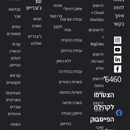
עם
דרושים
אודות
להיות
ג'וברייס
שיווק דיגיטלי
טבלאות
Cloud ו-
איתך
צרו קשר
שכר
חפשו
עבודה עם שכר
DevOps
בקשר
משרה
תקנון
טיפים
גבוה
דרושים BI
ומאמרים
ג’ון ברייס
ו-
עבודה מהבית
טאלנט
BigData
קורסי
עבודה בהייטק
הכשרה
דרושים
לעולם
ללא ניסיון
מערכות
ההייטק
מידע
עבודה בהדרכה
קורסים
*
6460
דרושים
משרות ג'וניורים
מקצועיים
פיתוח
משרות בפיתוח
תוכנה
הצטרפו
מעסיקים?
בואו לגייס
משרה מלאה
דרושים
לקהילת
עובדים
דיגיטל
הייטק | עבודה
איכותיים
הפייסבוק
דרושים
בהייטק
השמת
סייבר