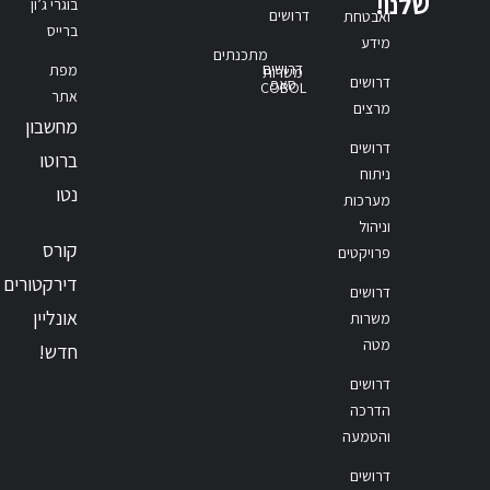
שלנו!
בוגרי ג’ון
דרושים
ואבטחת
ברייס
מידע
מתכנתים
דרושים
מפת
משרות
דרושים
סאפ
COBOL
אתר
מרצים
מחשבון
דרושים
ברוטו
ניתוח
נטו
מערכות
וניהול
קורס
פרויקטים
דירקטורים
דרושים
אונליין
משרות
מטה
חדש!
דרושים
הדרכה
והטמעה
דרושים