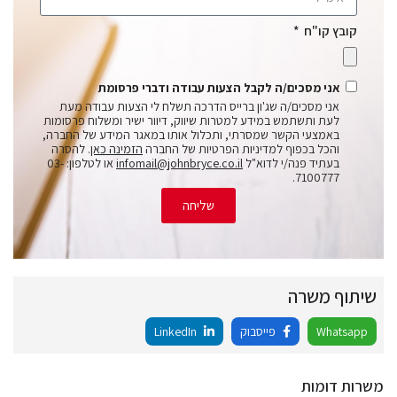
קובץ קו"ח
אני מסכים/ה לקבל הצעות עבודה ודברי פרסומת
אני מסכים/ה שג'ון ברייס הדרכה תשלח לי הצעות עבודה מעת
לעת ותשתמש במידע למטרות שיווק, דיוור ישיר ומשלוח פרסומות
באמצעי הקשר שמסרתי, ותכלול אותו במאגר המידע של החברה,
והכל בכפוף למדיניות הפרטיות של החברה
הזמינה כאן
. להסרה
בעתיד פנה/י לדוא"ל
infomail@johnbryce.co.il
או לטלפון: 03-
7100777.
שליחה
שיתוף משרה
Whatsapp
פייסבוק
LinkedIn
משרות דומות