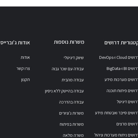
משרות נוספות
טגוריות דרושים
אודות ג'וברייס
ושים Cloud ו-DevOps
אודות
שיווק דיגיטלי
ושים BI ו-BigData
צרו קשר
עבודה עם שכר גבוה
רושים מערכות מידע
תקנון
עבודה מהבית
רושים פיתוח תוכנה
עבודה בהייטק ללא ניסיון
רושים דיגיטל
עבודה בהדרכה
רושים סייבר ואבטחת מידע
משרות ג'וניורים
רושים מרצים
משרות בפיתוח
רושים ניתוח מערכות וניהול
משרה מלאה