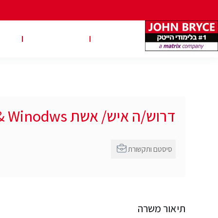
משרות
טבלאות שכר
טיפ
דרוש/ה איש/ אשת Junior Linux & Winodws
סיסטם ותקשורת
תיאור משרה