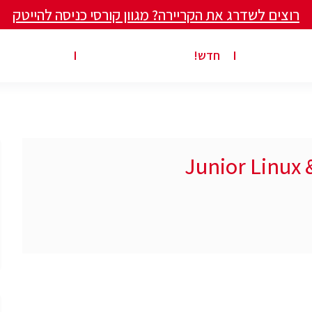
רוצים לשדרג את הקריירה? מגוון קורסי כניסה להייטק
ים ומאמרים
פרסום משרה באתר
ג’ון ברייס ט
חדש!