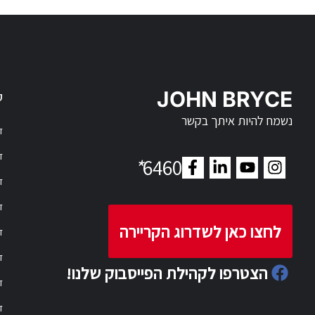
JOHN BRYCE
ק
נשמח להיות איתך בקשר
דר
דר
*
6460
ד
ד
לחצו כאן לשדרוג הקריירה
ד
ד
הצטרפו לקהילת הפייסבוק שלנו!
ד
ד