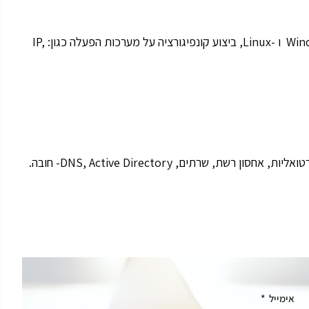
תמיכה טכנית במשתמשי קצה, ;טיפול ותמיכה בשרתי Windows ו -Linux, ביצוע קונפיגורציה על מערכות הפעלה כגון: IP,
אימייל