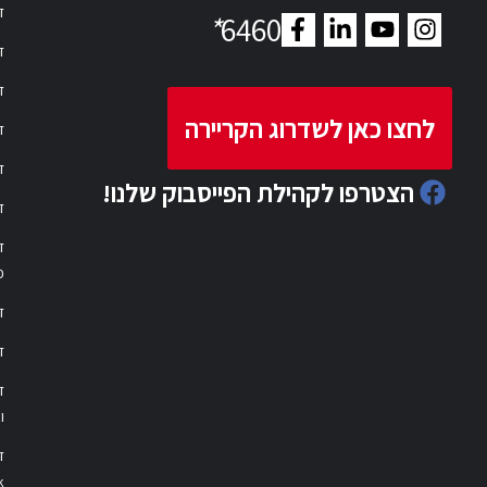
דר
*
6460
ד
ד
לחצו כאן לשדרוג הקריירה
ד
ד
הצטרפו לקהילת הפייסבוק שלנו!
ד
ד
פ
ד
ד
ו
ד
k