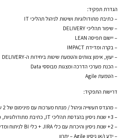
הגדרת תפקיד:
– כתיבת מתודולוגיות ושיטות לניהול תהליכי IT
– שיפור תהליכי DELIVERY
– יישום תפיסה LEAN
– בקרה ומדידת IMPACT
– יעוץ, אימון צוותים והטמעת שיטות ביחידות ה-DELIVERY
– הכנת מערכי הדרכה ומצגות מבוססי Data
– הטמעת Agile
דרישות התפקיד:
– מהנדס תעשייה וניהול / מנתח מערכות עם מינימום של 2 שנות ניסיון – חובה
– 3+ שנות ניסיון בהנדסת תהליכי IT, כתיבת מתודולוגיות, מצגות הנהלה – חובה
– 2+ שנות ניסיון והיכרות עם כלי JIRA + כלי BI לניתוח ומדידה – חובה
– ידע ו/או ניסיון Agile – יתרון