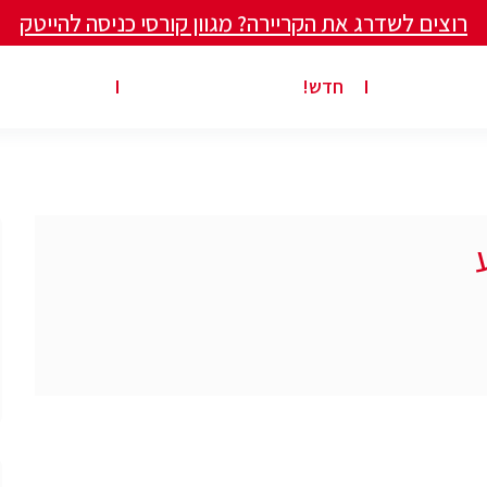
רוצים לשדרג את הקריירה? מגוון קורסי כניסה להייטק
ים ומאמרים
פרסום משרה באתר
ג’ון ברייס ט
חדש!