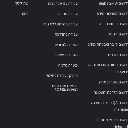
ושים BI ו-BigData
צרו קשר
עבודה עם שכר גבוה
רושים מערכות מידע
תקנון
עבודה מהבית
רושים פיתוח תוכנה
עבודה בהייטק ללא ניסיון
רושים דיגיטל
עבודה בהדרכה
רושים סייבר ואבטחת מידע
משרות ג'וניורים
רושים מרצים
משרות בפיתוח
רושים ניתוח מערכות וניהול
משרה מלאה
רויקטים
הייטק | עבודה בהייטק
רושים משרות מטה
דרושים מתכנתים
משרות COBOL
דרושים סאפ
רושים הדרכה והטמעה
דרושים QA בדיקות תוכנה
אוטומציה
רושים טכנאי מחשבים ו-
Helpdes