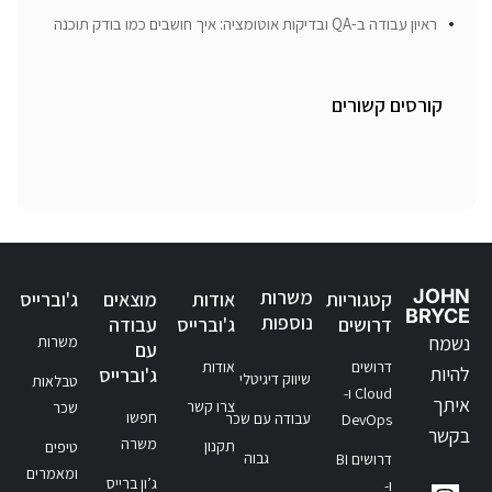
ראיון עבודה ב-QA ובדיקות אוטומציה: איך חושבים כמו בודק תוכנה
קורסים קשורים
JOHN
משרות
קטגוריות
אודות
מוצאים
ג'וברייס
BRYCE
נוספות
דרושים
ג'וברייס
עבודה
נשמח
משרות
עם
דרושים
אודות
להיות
ג'וברייס
שיווק דיגיטלי
טבלאות
Cloud ו-
איתך
צרו קשר
שכר
חפשו
עבודה עם שכר
DevOps
בקשר
משרה
תקנון
טיפים
גבוה
דרושים BI
ומאמרים
ג’ון ברייס
ו-