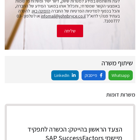
לעת ותשתמש במידע למטרות שיווק, דיוור ישיר ומשלוח פרסומות
באמצעי הקשר שמסרתי, ותכלול אותו במאגר המידע של החברה,
והכל בכפוף למדיניות הפרטיות של החברה
הזמינה כאן
. להסרה
בעתיד פנה/י לדוא"ל
infomail@johnbryce.co.il
או לטלפון: 03-
7100777.
שליחה
שיתוף משרה
Whatsapp
פייסבוק
LinkedIn
משרות דומות
הצעד הראשון בהייטק: הכשרה לתפקיד
מיישמי SAP SuccessFactors