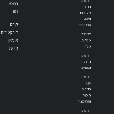
דרושים
ברוטו
ניתוח
נטו
מערכות
וניהול
קורס
פרויקטים
דירקטורים
דרושים
אונליין
משרות
מטה
חדש!
דרושים
הדרכה
והטמעה
דרושים
QA
בדיקות
תוכנה
ואוטומציה
דרושים