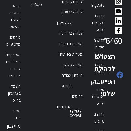
עבודה מהבית
טאלנט
BigData
קורסי
עבודה בהייטק
הכשרה
דרושים
לעולם
ללא ניסיון
מערכות
ההייטק
מידע
עבודה בהדרכה
קורסים
*
6460
דרושים
משרות ג'וניורים
מקצועיים
פיתוח
משרות בפיתוח
תוכנה
הצטרפו
מעסיקים?
בואו לגייס
משרה מלאה
דרושים
לקהילת
עובדים
דיגיטל
הייטק | עבודה
איכותיים
הפייסבוק
דרושים
בהייטק
השמת
סייבר
שלנו!
בוגרי ג’ון
דרושים
ואבטחת
ברייס
מידע
מתכנתים
דרושים
מפת
משרות
דרושים
סאפ
COBOL
אתר
מרצים
מחשבון