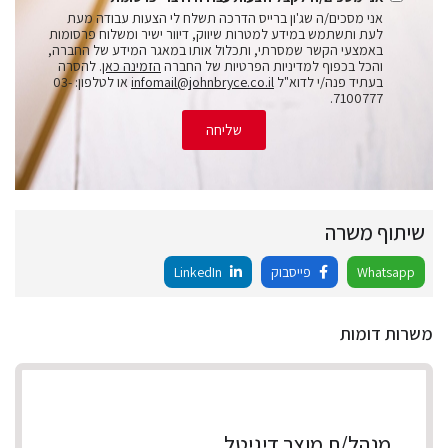
אני מסכים/ה שג'ון ברייס הדרכה תשלח לי הצעות עבודה מעת
לעת ותשתמש במידע למטרות שיווק, דיוור ישיר ומשלוח פרסומות
באמצעי הקשר שמסרתי, ותכלול אותו במאגר המידע של החברה,
והכל בכפוף למדיניות הפרטיות של החברה
הזמינה כאן
. להסרה
בעתיד פנה/י לדוא"ל
infomail@johnbryce.co.il
או לטלפון: 03-
7100777.
שליחה
שיתוף משרה
Whatsapp
פייסבוק
LinkedIn
משרות דומות
מנהל/ת מוצר דיגיטל