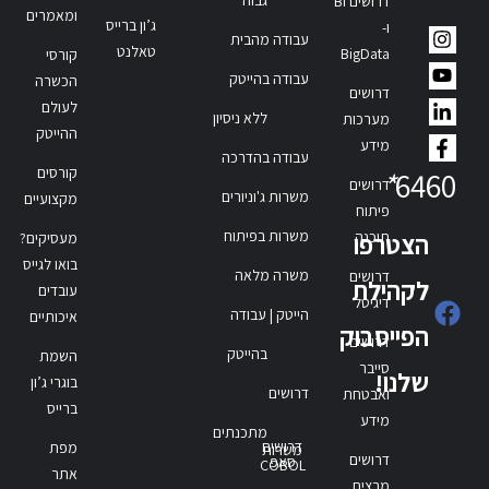
דרושים BI
ומאמרים
ג’ון ברייס
ו-
עבודה מהבית
טאלנט
BigData
קורסי
עבודה בהייטק
הכשרה
דרושים
לעולם
ללא ניסיון
מערכות
ההייטק
מידע
עבודה בהדרכה
קורסים
*
6460
דרושים
משרות ג'וניורים
מקצועיים
פיתוח
משרות בפיתוח
תוכנה
הצטרפו
מעסיקים?
בואו לגייס
משרה מלאה
דרושים
לקהילת
עובדים
דיגיטל
הייטק | עבודה
איכותיים
הפייסבוק
דרושים
בהייטק
השמת
סייבר
שלנו!
בוגרי ג’ון
דרושים
ואבטחת
ברייס
מידע
מתכנתים
דרושים
מפת
משרות
דרושים
סאפ
COBOL
אתר
מרצים