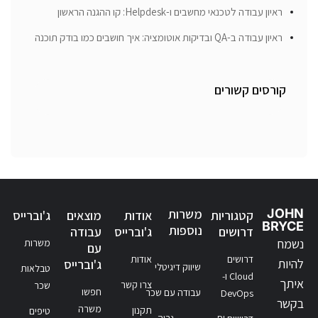
ראיון עבודה לטכנאי מחשבים ו-Helpdesk: קו ההגנה הראשון
ראיון עבודה ב-QA ובדיקות אוטומציה: איך חושבים כמו בודק תוכנה
קורסים קשורים
JOHN
משרות
קטגוריות
אודות
מוצאים
ג'וברייס
BRYCE
נוספות
דרושים
ג'וברייס
עבודה
נשמח
משרות
עם
דרושים
אודות
להיות
ג'וברייס
שיווק דיגיטלי
טבלאות
Cloud ו-
איתך
צרו קשר
שכר
חפשו
עבודה עם שכר
DevOps
בקשר
משרה
תקנון
טיפים
גבוה