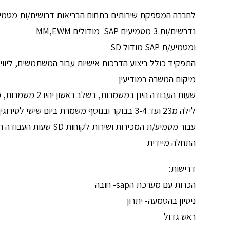
לחברה המספקת שירותים בתחום הבריאות דרושים/ות מטמיעי/ו
נדרשים/ות 3 מטמיעים SAP מודולים MM,EWM
ומטמיע/ת SAP מודול SD
התפקיד כולל ביצוע הדרכות אישיות עבור המשתמשים, ליוו
מיקום המשרה במודיעין
לילה מ23 ועד 3-4 בבוקר ובנוסף משמרת ביום שישי לסירוגין (עד השעה 15:00)
עבור מטמיע/ת המכירות ושירות לקוחות SD שעות העבודה הינן בוקר ולעתים משמרת צהריים עד 19:00.
התחלה מיידית
דרישות:
הכרות עם מערכת הsap- חובה
ניסיון בהטמעה- יתרון
ראש גדול