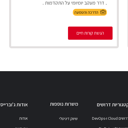
, דרך מעקב יומיומי על התקדמות .
...
הדרכה והטמעה
הגשת קורות חיים
משרות נוספות
טגוריות דרושים
אודות ג'וברייס
ושים Cloud ו-DevOps
אודות
שיווק דיגיטלי