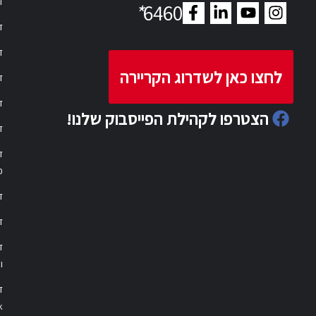
דר
*
6460
ד
ד
לחצו כאן לשדרוג הקריירה
ד
ד
הצטרפו לקהילת הפייסבוק שלנו!
ד
ד
פ
ד
ד
ו
ד
k