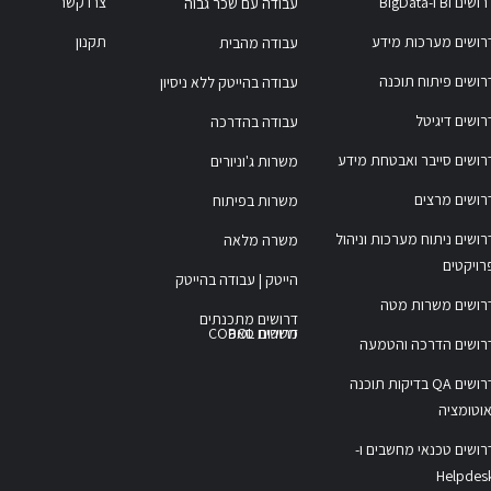
ושים BI ו-BigData
צרו קשר
עבודה עם שכר גבוה
רושים מערכות מידע
תקנון
עבודה מהבית
רושים פיתוח תוכנה
עבודה בהייטק ללא ניסיון
רושים דיגיטל
עבודה בהדרכה
רושים סייבר ואבטחת מידע
משרות ג'וניורים
רושים מרצים
משרות בפיתוח
רושים ניתוח מערכות וניהול
משרה מלאה
רויקטים
הייטק | עבודה בהייטק
רושים משרות מטה
דרושים מתכנתים
משרות COBOL
דרושים סאפ
רושים הדרכה והטמעה
דרושים QA בדיקות תוכנה
אוטומציה
רושים טכנאי מחשבים ו-
Helpdes