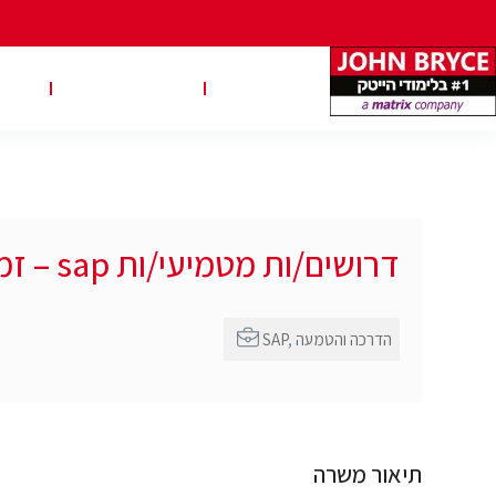
משרות
טבלאות שכר
טיפ
דרושים/ות מטמיעי/ות sap – זמני לכ-5 חודשים
הדרכה והטמעה
,
SAP
תיאור משרה