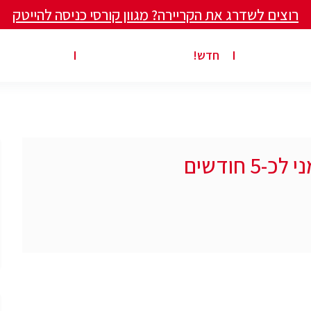
רוצים לשדרג את הקריירה? מגוון קורסי כניסה להייטק
ים ומאמרים
פרסום משרה באתר
ג’ון ברייס ט
חדש!