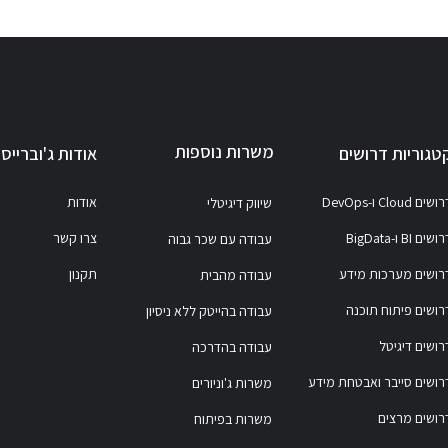
משרות נוספות
טגוריות דרושים
אודות ג'וברייס
ושים Cloud ו-DevOps
אודות
שיווק דיגיטלי
ושים BI ו-BigData
צרו קשר
עבודה עם שכר גבוה
רושים מערכות מידע
תקנון
עבודה מהבית
רושים פיתוח תוכנה
עבודה בהייטק ללא ניסיון
רושים דיגיטל
עבודה בהדרכה
רושים סייבר ואבטחת מידע
משרות ג'וניורים
רושים מרצים
משרות בפיתוח