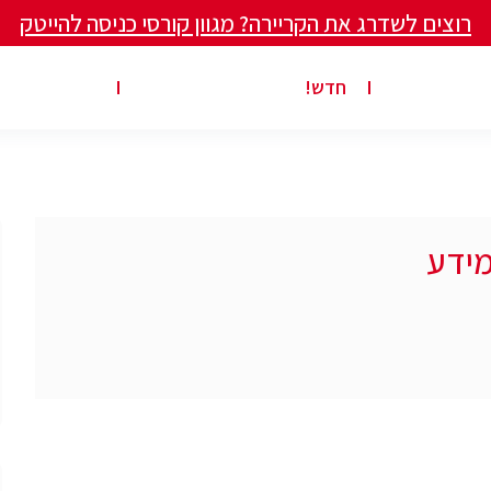
רוצים לשדרג את הקריירה? מגוון קורסי כניסה להייטק
ים ומאמרים
פרסום משרה באתר
ג’ון ברייס ט
חדש!
מידע