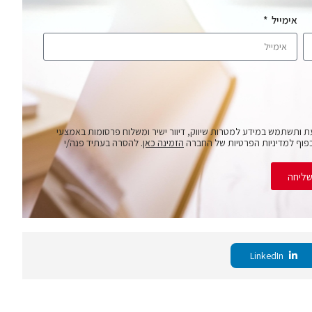
אימייל
ת ותשתמש במידע למטרות שיווק, דיוור ישיר ומשלוח פרסומות באמצעי
פוף למדיניות הפרטיות של החברה
הזמינה כאן
. להסרה בעתיד פנה/י
ליחה
LinkedIn