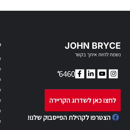
JOHN BRYCE
ק
נשמח להיות איתך בקשר
דר
דר
*
6460
ד
ד
לחצו כאן לשדרוג הקריירה
ד
ד
הצטרפו לקהילת הפייסבוק שלנו!
ד