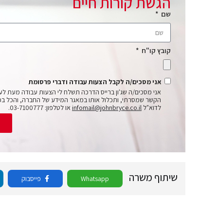
הגשת קורות חיים
שם
קובץ קו"ח
אני מסכים/ה לקבל הצעות עבודה ודברי פרסומת
אני מסכים/ה שג'ון ברייס הדרכה תשלח לי הצעות עבודה מעת לע
הקשר שמסרתי, ותכלול אותו במאגר המידע של החברה, והכל בכ
לדוא"ל
infomail@johnbryce.co.il
או לטלפון: 03-7100777.
ש
שיתוף משרה
Whatsapp
פייסבוק