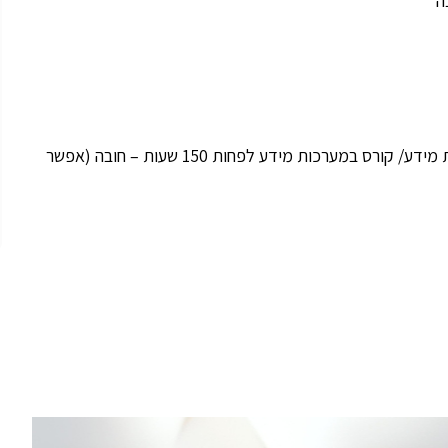
ה
תואר ראשון ממוסד להשכלה גבוהה במדעי המחשב/ מערכות מידע/ קורס במערכות מידע לפחות 150 שעות – חובה (אפשר