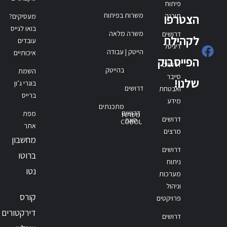
פיתוח
משרות בפיתוח
תוכנה
הצטרפו
מעסיקים?
בואו לגייס
משרה מלאה
דרושים
לקהילת
עובדים
דיגיטל
הייטק | עבודה
איכותיים
הפייסבוק
דרושים
בהייטק
השמת
סייבר
שלנו!
בוגרי ג’ון
דרושים
ואבטחת
ברייס
מידע
מתכנתים
דרושים
מפת
משרות
דרושים
סאפ
COBOL
אתר
מרצים
מחשבון
דרושים
ברוטו
ניתוח
נטו
מערכות
וניהול
קורס
פרויקטים
דירקטורים
דרושים