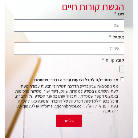
הגשת קורות חיים
שם
אימייל
קובץ קו"ח
אני מסכים/ה לקבל הצעות עבודה ודברי פרסומת
אני מסכים/ה שג'ון ברייס הדרכה תשלח לי הצעות עבודה מעת
לעת ותשתמש במידע למטרות שיווק, דיוור ישיר ומשלוח פרסומות
באמצעי הקשר שמסרתי, ותכלול אותו במאגר המידע של החברה,
והכל בכפוף למדיניות הפרטיות של החברה
הזמינה כאן
. להסרה
בעתיד פנה/י לדוא"ל
infomail@johnbryce.co.il
או לטלפון: 03-
7100777.
שליחה