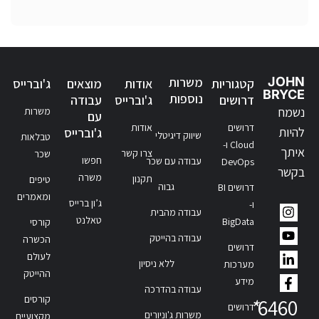
JOHN
משרות
קטגוריות
אודות
מוצאים
ג'וברייס
BRYCE
נוספות
דרושים
ג'וברייס
עבודה
נשמח
משרות
עם
דרושים
אודות
להיות
ג'וברייס
שיווק דיגיטלי
טבלאות
Cloud ו-
איתך
צרו קשר
שכר
חפשו
עבודה עם שכר
DevOps
בקשר
משרה
תקנון
טיפים
גבוה
דרושים BI
ומאמרים
ג’ון ברייס
ו-
עבודה מהבית
טאלנט
BigData
קורסי
עבודה בהייטק
הכשרה
דרושים
לעולם
ללא ניסיון
מערכות
ההייטק
מידע
עבודה בהדרכה
קורסים
*
6460
דרושים
משרות ג'וניורים
מקצועיים