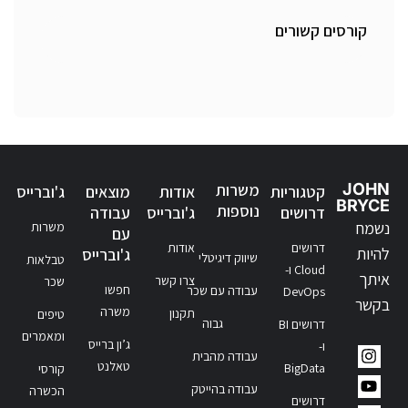
קורסים קשורים
JOHN
משרות
קטגוריות
אודות
מוצאים
ג'וברייס
BRYCE
נוספות
דרושים
ג'וברייס
עבודה
נשמח
משרות
עם
דרושים
אודות
להיות
ג'וברייס
שיווק דיגיטלי
טבלאות
Cloud ו-
איתך
צרו קשר
שכר
חפשו
עבודה עם שכר
DevOps
בקשר
משרה
תקנון
טיפים
גבוה
דרושים BI
ומאמרים
ג’ון ברייס
ו-
עבודה מהבית
טאלנט
BigData
קורסי
עבודה בהייטק
הכשרה
דרושים