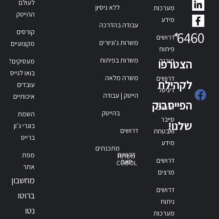
לעולם
ללא ניסיון
מערכות
ההייטק
מידע
עבודה בהדרכה
קורסים
*
6460
דרושים
משרות ג'וניורים
מקצועיים
פיתוח
משרות בפיתוח
תוכנה
הצטרפו
מעסיקים?
בואו לגייס
משרה מלאה
דרושים
לקהילת
עובדים
דיגיטל
הייטק | עבודה
איכותיים
הפייסבוק
דרושים
בהייטק
השמת
סייבר
שלנו!
בוגרי ג’ון
דרושים
ואבטחת
ברייס
מידע
מתכנתים
דרושים
מפת
משרות
דרושים
סאפ
COBOL
אתר
מרצים
מחשבון
דרושים
ברוטו
ניתוח
נטו
מערכות