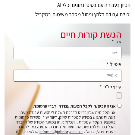
ניסיון בעבודה עם בסיסי נתונים וכלי AI
יכולת עבודה בלחץ וניהול מספר משימות במקביל
הגשת קורות חיים
שם
אימייל
קובץ קו"ח
אני מסכים/ה לקבל הצעות עבודה ודברי פרסומת
אני מסכים/ה שג'ון ברייס הדרכה תשלח לי הצעות עבודה מעת
לעת ותשתמש במידע למטרות שיווק, דיוור ישיר ומשלוח פרסומות
באמצעי הקשר שמסרתי, ותכלול אותו במאגר המידע של החברה,
והכל בכפוף למדיניות הפרטיות של החברה
הזמינה כאן
. להסרה
בעתיד פנה/י לדוא"ל
infomail@johnbryce.co.il
או לטלפון: 03-