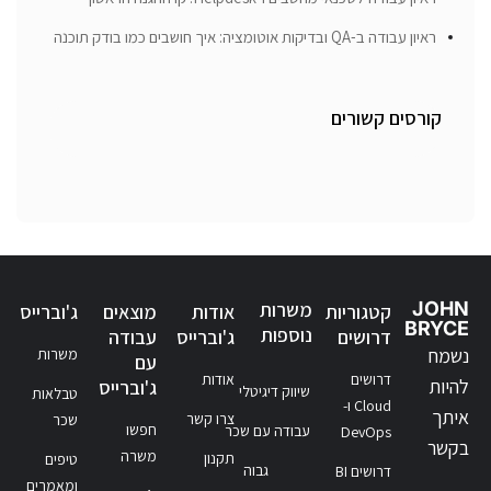
ראיון עבודה ב-QA ובדיקות אוטומציה: איך חושבים כמו בודק תוכנה
קורסים קשורים
JOHN
משרות
קטגוריות
אודות
מוצאים
ג'וברייס
BRYCE
נוספות
דרושים
ג'וברייס
עבודה
נשמח
משרות
עם
דרושים
אודות
להיות
ג'וברייס
שיווק דיגיטלי
טבלאות
Cloud ו-
איתך
צרו קשר
שכר
חפשו
עבודה עם שכר
DevOps
בקשר
משרה
תקנון
טיפים
גבוה
דרושים BI
ומאמרים