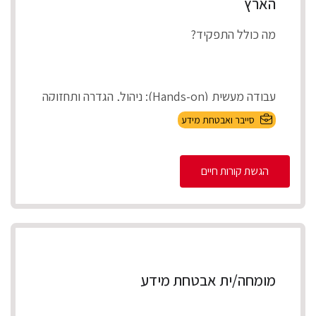
הארץ
מה כולל התפקיד?
עבודה מעשית (Hands-on): ניהול, הגדרה ותחזוקה
של מערכות אבטחת המידע בארגון (On-Premises
סייבר ואבטחת מידע
ובענן).
הגשת קורות חיים
Incident Respons...
מומחה/ית אבטחת מידע