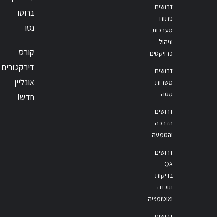
דרושים
ברוטו
ניתוח
נטו
מערכות
וניהול
קורס
פרויקטים
דירקטורים
דרושים
אונליין
משרות
מטה
חדש!
דרושים
הדרכה
והטמעה
דרושים
QA
בדיקות
תוכנה
ואוטומציה
דרושים