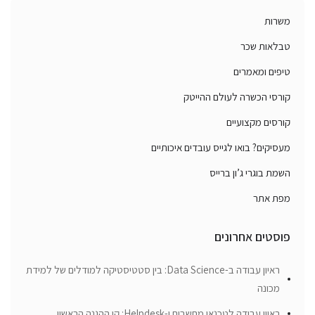
משרות
טבלאות שכר
טיפים ומאמרים
קורסי הכשרה לעולם ההייטק
קורסים מקצועיים
מעסיקים? בואו לגייס עובדים איכותיים
השמת בוגרי ג’ון ברייס
מפת אתר
פוסטים אחרונים
ראיון עבודה ב-Data Science: בין סטטיסטיקה למודלים של למידת
מכונה
ראיון עבודה לטכנאי מחשבים ו-Helpdesk: קו ההגנה הראשון