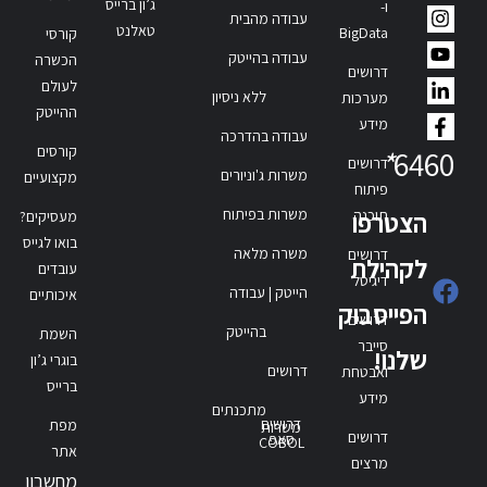
ג’ון ברייס
ו-
עבודה מהבית
טאלנט
BigData
קורסי
עבודה בהייטק
הכשרה
דרושים
לעולם
ללא ניסיון
מערכות
ההייטק
מידע
עבודה בהדרכה
קורסים
*
6460
דרושים
משרות ג'וניורים
מקצועיים
פיתוח
משרות בפיתוח
תוכנה
הצטרפו
מעסיקים?
בואו לגייס
משרה מלאה
דרושים
לקהילת
עובדים
דיגיטל
הייטק | עבודה
איכותיים
הפייסבוק
דרושים
בהייטק
השמת
סייבר
שלנו!
בוגרי ג’ון
דרושים
ואבטחת
ברייס
מידע
מתכנתים
דרושים
מפת
משרות
דרושים
סאפ
COBOL
אתר
מרצים
מחשבון