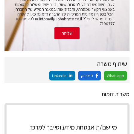
לעת ותשתמש במידע למטרות שיווק, דיוור ישיר ומשלוח פרסומות
באמצעי הקשר שמסרתי, ותכלול אותו במאגר המידע של החברה,
והכל בכפוף למדיניות הפרטיות של החברה
הזמינה כאן
. להסרה
בעתיד פנה/י לדוא"ל
infomail@johnbryce.co.il
או לטלפון: 03-
7100777.
שליחה
שיתוף משרה
Whatsapp
פייסבוק
LinkedIn
משרות דומות
מיישם/ת אבטחת מידע וסייבר למרכז