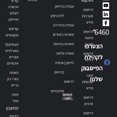
BigData
קורסי
עבודה בהייטק
הכשרה
דרושים
לעולם
ללא ניסיון
מערכות
ההייטק
מידע
עבודה בהדרכה
קורסים
*
6460
דרושים
משרות ג'וניורים
מקצועיים
פיתוח
משרות בפיתוח
תוכנה
הצטרפו
מעסיקים?
בואו לגייס
משרה מלאה
דרושים
לקהילת
עובדים
דיגיטל
הייטק | עבודה
איכותיים
הפייסבוק
דרושים
בהייטק
השמת
סייבר
שלנו!
בוגרי ג’ון
דרושים
ואבטחת
ברייס
מידע
מתכנתים
דרושים
מפת
משרות
דרושים
סאפ
COBOL
אתר
מרצים
מחשבון
דרושים
ברוטו