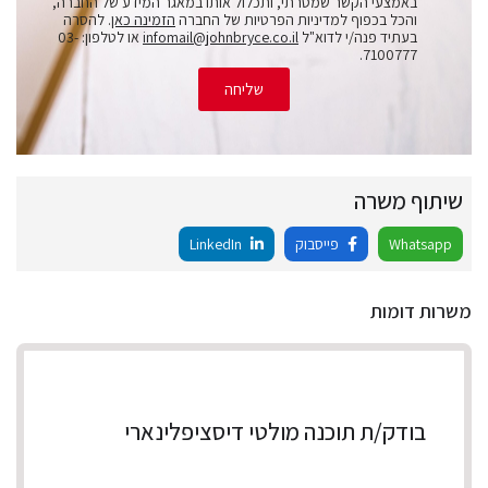
באמצעי הקשר שמסרתי, ותכלול אותו במאגר המידע של החברה,
והכל בכפוף למדיניות הפרטיות של החברה
הזמינה כאן
. להסרה
בעתיד פנה/י לדוא"ל
infomail@johnbryce.co.il
או לטלפון: 03-
7100777.
שליחה
שיתוף משרה
Whatsapp
פייסבוק
LinkedIn
משרות דומות
בודק/ת תוכנה מולטי דיסציפלינארי