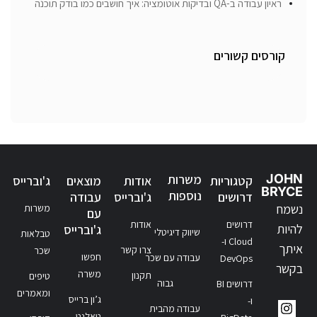
ראיון עבודה ב-QA ובדיקות אוטומציה: איך חושבים כמו בודק תוכנה
קורסים קשורים
JOHN
משרות
קטגוריות
אודות
מוצאים
ג'וברייס
BRYCE
נוספות
דרושים
ג'וברייס
עבודה
נשמח
משרות
עם
דרושים
אודות
להיות
ג'וברייס
שיווק דיגיטלי
טבלאות
Cloud ו-
איתך
צרו קשר
שכר
חפשו
עבודה עם שכר
DevOps
בקשר
משרה
תקנון
טיפים
גבוה
דרושים BI
ומאמרים
ג’ון ברייס
ו-
עבודה מהבית
טאלנט