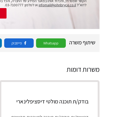
הקשר שמסרתי, ותכלול אותו במאגר המידע של החברה, והכל בכ
לדוא"ל
infomail@johnbryce.co.il
או לטלפון: 03-7100777.
ש
שיתוף משרה
Whatsapp
פייסבוק
משרות דומות
בודק/ת תוכנה מולטי דיסציפלינארי