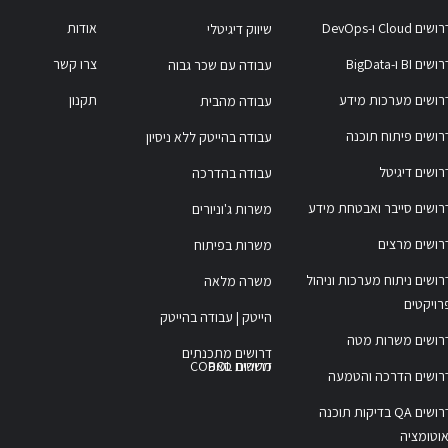
ושים Cloud ו-DevOps
אודות
שיווק דיגיטלי
ושים BI ו-BigData
צרו קשר
עבודה עם שכר גבוה
רושים מערכות מידע
תקנון
עבודה מהבית
רושים פיתוח תוכנה
עבודה בהייטק ללא ניסיון
רושים דיגיטל
עבודה בהדרכה
רושים סייבר ואבטחת מידע
משרות ג'וניורים
רושים מרצים
משרות בפיתוח
רושים ניתוח מערכות וניהול
משרה מלאה
רויקטים
הייטק | עבודה בהייטק
רושים משרות מטה
דרושים מתכנתים
משרות COBOL
דרושים סאפ
רושים הדרכה והטמעה
דרושים QA בדיקות תוכנה
אוטומציה