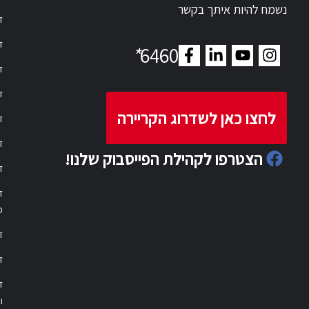
נשמח להיות איתך בקשר
דר
דר
*
6460
ד
ד
לחצו כאן לשדרוג הקריירה
ד
ד
הצטרפו לקהילת הפייסבוק שלנו!
ד
ד
פ
ד
ד
ו