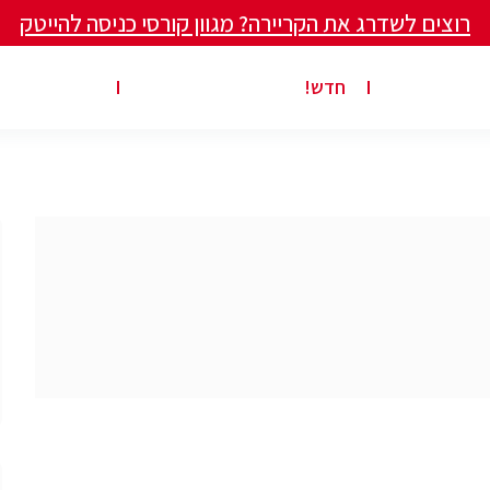
רוצים לשדרג את הקריירה? מגוון קורסי כניסה להייטק
ים ומאמרים
פרסום משרה באתר
ג’ון ברייס ט
חדש!