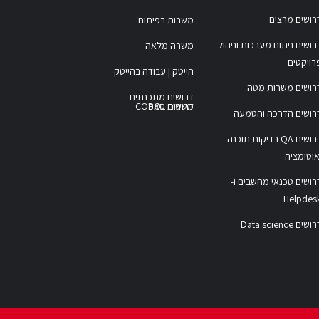
רושים מרצים
משרות בפיתוח
רושים ניתוח מערכות וניהול
משרה מלאה
רויקטים
הייטק | עבודה בהייטק
רושים משרות מטה
דרושים מתכנתים
משרות COBOL
דרושים סאפ
רושים הדרכה והטמעה
דרושים QA בדיקות תוכנה
אוטומציה
רושים טכנאי מחשבים ו-
Helpdes
ושים Data science