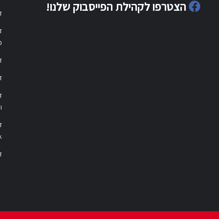
הצטרפו לקהילת הפייסבוק שלנו!
ד
ד
פ
ד
ד
ו
ד
k
דר