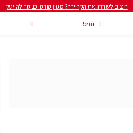
רוצים לשדרג את הקריירה? מגוון קורסי כניסה להייטק
ים ומאמרים
פרסום משרה באתר
ג’ון ברייס ט
חדש!