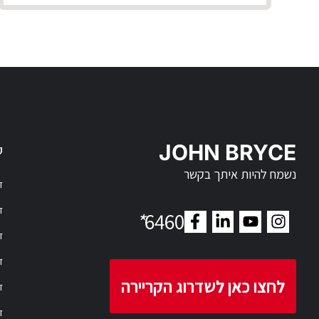
JOHN BRYCE
ק
נשמח להיות איתך בקשר
דר
דר
*
6460
ד
ד
לחצו כאן לשדרוג הקריירה
ד
ד