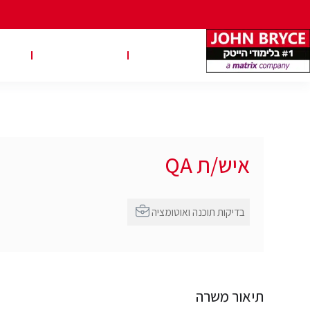
משרות
טבלאות שכר
טיפ
איש/ת QA
בדיקות תוכנה ואוטומציה
תיאור משרה