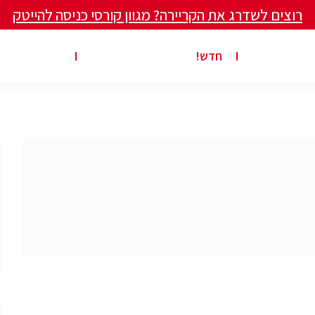
רוצים לשדרג את הקריירה? מגוון קורסי כניסה להייטק
ים ומאמרים
פרסום משרה באתר
ג’ון ברייס ט
חדש!