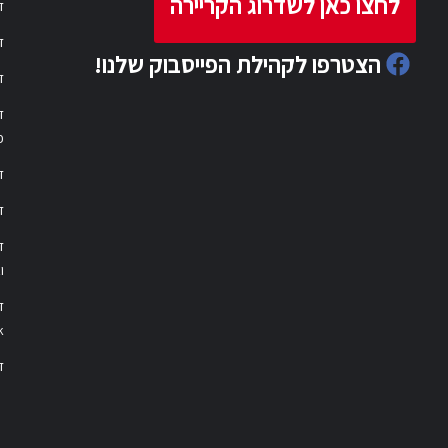
לחצו כאן לשדרוג הקריירה
ד
ד
הצטרפו לקהילת הפייסבוק שלנו!
ד
ד
פ
ד
ד
ו
ד
k
דר