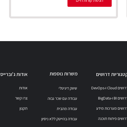
הגשת קורות חיים
משרות נוספות
טגוריות דרושים
אודות ג'וברייס
ושים Cloud ו-DevOps
אודות
שיווק דיגיטלי
ושים BI ו-BigData
צרו קשר
עבודה עם שכר גבוה
רושים מערכות מידע
תקנון
עבודה מהבית
רושים פיתוח תוכנה
עבודה בהייטק ללא ניסיון