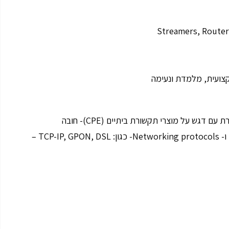
מקצועית, מלמדת ונעימה
דגש על מוצרי תקשורת ביתיים (CPE)- חובה
– ⁠ידע ב: Networking – Routing, WAN, LAN, Wireless ו- Networking protocols- כגון: TCP-IP, GPON, DSL –