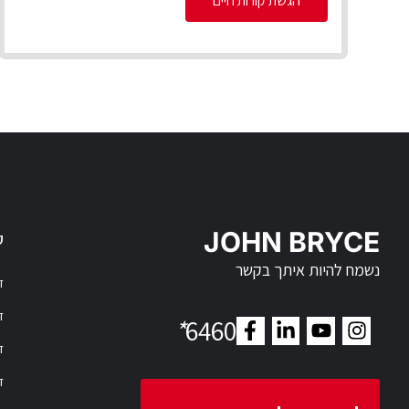
הגשת קורות חיים
JOHN BRYCE
ק
נשמח להיות איתך בקשר
דר
דר
*
6460
ד
ד