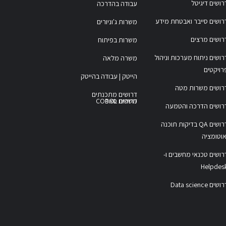
רושים דיגיטל
עבודה בהדרכה
רושים סייבר ואבטחת מידע
משרות ג'וניורים
רושים מרצים
משרות בפיתוח
רושים ניתוח מערכות וניהול
משרה מלאה
רויקטים
הייטק | עבודה בהייטק
רושים משרות מטה
דרושים מתכנתים
משרות COBOL
דרושים סאפ
רושים הדרכה והטמעה
דרושים QA בדיקות תוכנה
אוטומציה
רושים טכנאי מחשבים ו-
Helpdes
ושים Data science