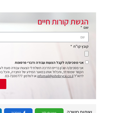
הגשת קורות חיים
שם
קובץ קו"ח
אני מסכים/ה לקבל הצעות עבודה ודברי פרסומת
אני מסכים/ה שג'ון ברייס הדרכה תשלח לי הצעות עבודה מעת לע
הקשר שמסרתי, ותכלול אותו במאגר המידע של החברה, והכל בכ
לדוא"ל
infomail@johnbryce.co.il
או לטלפון: 03-7100777.
ש
שיתוף משרה
Whatsapp
פייסבוק