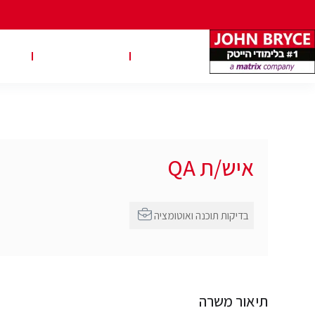
משרות
טבלאות שכר
טיפ
איש/ת QA
בדיקות תוכנה ואוטומציה
תיאור משרה