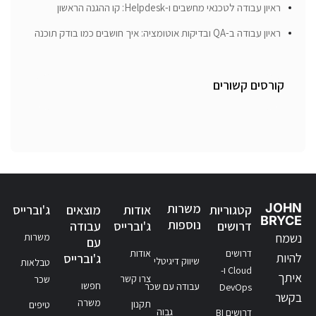
ראיון עבודה לטכנאי מחשבים ו-Helpdesk: קו ההגנה הראשון
ראיון עבודה ב-QA ובדיקות אוטומציה: איך חושבים כמו בודק תוכנה
קורסים קשורים
JOHN
משרות
קטגוריות
אודות
מוצאים
ג'וברייס
BRYCE
נוספות
דרושים
ג'וברייס
עבודה
נשמח
משרות
עם
דרושים
אודות
להיות
ג'וברייס
שיווק דיגיטלי
טבלאות
Cloud ו-
איתך
צרו קשר
שכר
חפשו
עבודה עם שכר
DevOps
בקשר
משרה
תקנון
טיפים
גבוה
דרושים BI