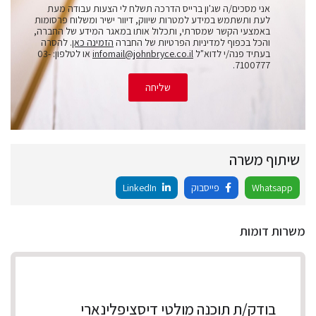
אני מסכים/ה שג'ון ברייס הדרכה תשלח לי הצעות עבודה מעת
לעת ותשתמש במידע למטרות שיווק, דיוור ישיר ומשלוח פרסומות
באמצעי הקשר שמסרתי, ותכלול אותו במאגר המידע של החברה,
והכל בכפוף למדיניות הפרטיות של החברה
הזמינה כאן
. להסרה
בעתיד פנה/י לדוא"ל
infomail@johnbryce.co.il
או לטלפון: 03-
7100777.
שליחה
שיתוף משרה
Whatsapp
פייסבוק
LinkedIn
משרות דומות
בודק/ת תוכנה מולטי דיסציפלינארי