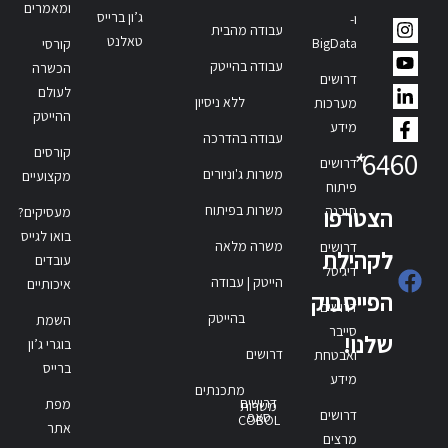
ומאמרים
ג’ון ברייס
ו-
עבודה מהבית
טאלנט
BigData
קורסי
עבודה בהייטק
הכשרה
דרושים
לעולם
ללא ניסיון
מערכות
ההייטק
מידע
עבודה בהדרכה
קורסים
*
6460
דרושים
משרות ג'וניורים
מקצועיים
פיתוח
משרות בפיתוח
תוכנה
הצטרפו
מעסיקים?
בואו לגייס
משרה מלאה
דרושים
לקהילת
עובדים
דיגיטל
הייטק | עבודה
איכותיים
הפייסבוק
דרושים
בהייטק
השמת
סייבר
שלנו!
בוגרי ג’ון
דרושים
ואבטחת
ברייס
מידע
מתכנתים
דרושים
מפת
משרות
דרושים
סאפ
COBOL
אתר
מרצים