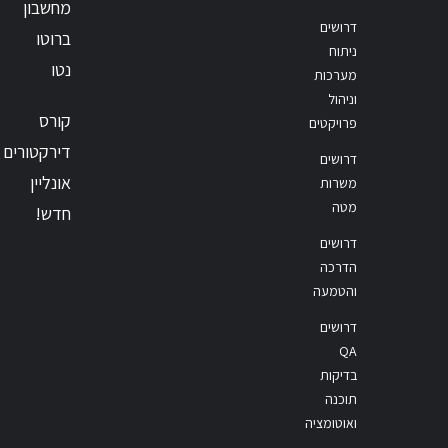
מחשבון
דרושים
ברוטו
ניתוח
נטו
מערכות
וניהול
קורס
פרויקטים
דירקטורים
דרושים
אונליין
משרות
מטה
חדש!
דרושים
הדרכה
והטמעה
דרושים
QA
בדיקות
תוכנה
ואוטומציה