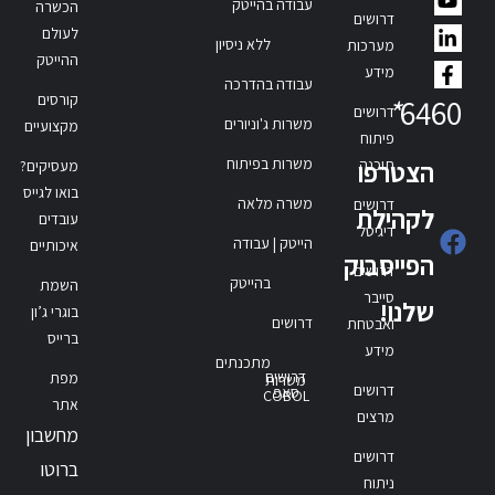
עבודה בהייטק
הכשרה
דרושים
לעולם
ללא ניסיון
מערכות
ההייטק
מידע
עבודה בהדרכה
קורסים
*
6460
דרושים
משרות ג'וניורים
מקצועיים
פיתוח
משרות בפיתוח
תוכנה
הצטרפו
מעסיקים?
בואו לגייס
משרה מלאה
דרושים
לקהילת
עובדים
דיגיטל
הייטק | עבודה
איכותיים
הפייסבוק
דרושים
בהייטק
השמת
סייבר
שלנו!
בוגרי ג’ון
דרושים
ואבטחת
ברייס
מידע
מתכנתים
דרושים
מפת
משרות
דרושים
סאפ
COBOL
אתר
מרצים
מחשבון
דרושים
ברוטו
ניתוח