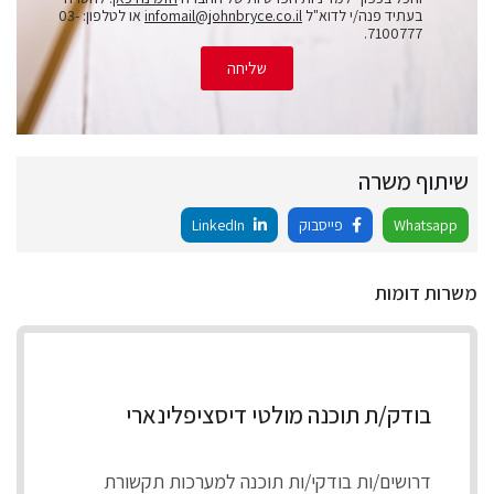
בעתיד פנה/י לדוא"ל
infomail@johnbryce.co.il
או לטלפון: 03-
7100777.
שליחה
שיתוף משרה
Whatsapp
פייסבוק
LinkedIn
משרות דומות
בודק/ת תוכנה מולטי דיסציפלינארי
דרושים/ות בודקי/ות תוכנה למערכות תקשורת