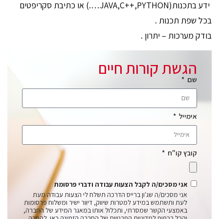
ידע בתכנות(JAVA,C++,PYTHON….) או כתיבת סקריפטים
בכל שפת תכנות .
בודק מערכות – יתרון .
הגשת קורות חיים
שם
אימייל
קובץ קו"ח
אני מסכים/ה לקבל הצעות עבודה ודברי פרסומת
אני מסכים/ה שג'ון ברייס הדרכה תשלח לי הצעות עבודה מעת
לעת ותשתמש במידע למטרות שיווק, דיוור ישיר ומשלוח פרסומות
באמצעי הקשר שמסרתי, ותכלול אותו במאגר המידע של החברה,
והכל בכפוף למדיניות הפרטיות של החברה
הזמינה כאן
. להסרה