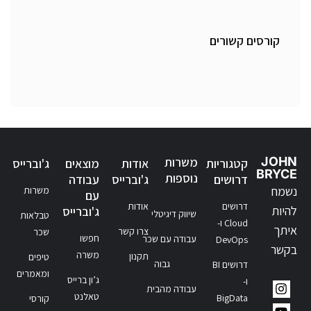
קורסים קשורים
JOHN
משרות
קטגוריות
אודות
מוצאים
ג'וברייס
BRYCE
נוספות
דרושים
ג'וברייס
עבודה
נשמח
משרות
עם
דרושים
אודות
להיות
ג'וברייס
שיווק דיגיטלי
טבלאות
Cloud ו-
איתך
צרו קשר
שכר
חפשו
עבודה עם שכר
DevOps
בקשר
משרה
תקנון
טיפים
גבוה
דרושים BI
ומאמרים
ג’ון ברייס
ו-
עבודה מהבית
טאלנט
BigData
קורסי