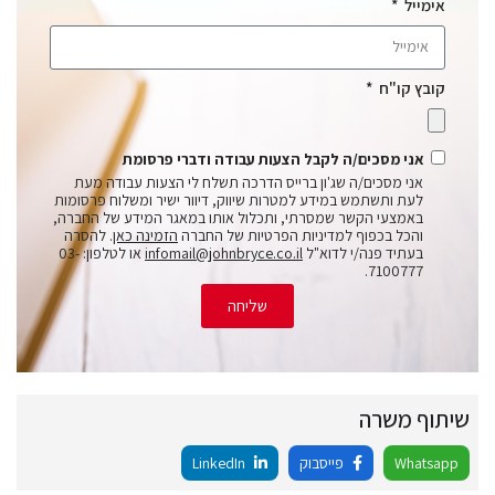
אימייל
קובץ קו"ח
אני מסכים/ה לקבל הצעות עבודה ודברי פרסומת
אני מסכים/ה שג'ון ברייס הדרכה תשלח לי הצעות עבודה מעת
לעת ותשתמש במידע למטרות שיווק, דיוור ישיר ומשלוח פרסומות
באמצעי הקשר שמסרתי, ותכלול אותו במאגר המידע של החברה,
והכל בכפוף למדיניות הפרטיות של החברה
הזמינה כאן
. להסרה
בעתיד פנה/י לדוא"ל
infomail@johnbryce.co.il
או לטלפון: 03-
7100777.
שליחה
שיתוף משרה
Whatsapp
פייסבוק
LinkedIn