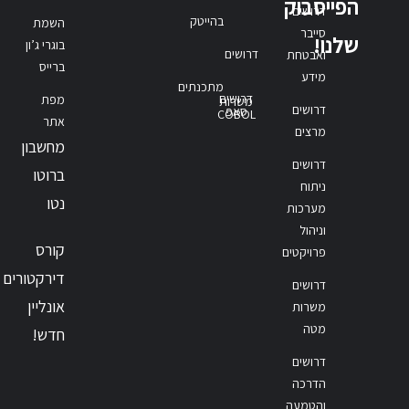
הפייסבוק
דרושים
בהייטק
השמת
סייבר
שלנו!
בוגרי ג’ון
דרושים
ואבטחת
ברייס
מידע
מתכנתים
דרושים
מפת
משרות
דרושים
סאפ
COBOL
אתר
מרצים
מחשבון
דרושים
ברוטו
ניתוח
נטו
מערכות
וניהול
קורס
פרויקטים
דירקטורים
דרושים
אונליין
משרות
מטה
חדש!
דרושים
הדרכה
והטמעה