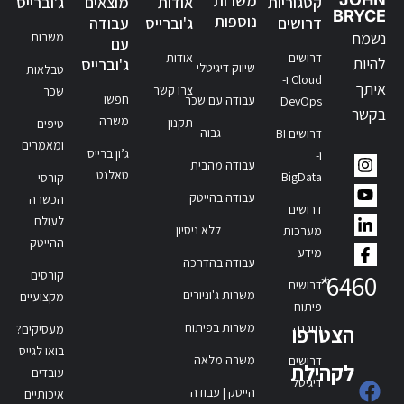
משרות
קטגוריות
אודות
מוצאים
ג'וברייס
BRYCE
נוספות
דרושים
ג'וברייס
עבודה
נשמח
משרות
עם
דרושים
אודות
להיות
ג'וברייס
שיווק דיגיטלי
טבלאות
Cloud ו-
איתך
צרו קשר
שכר
חפשו
עבודה עם שכר
DevOps
בקשר
משרה
תקנון
טיפים
גבוה
דרושים BI
ומאמרים
ג’ון ברייס
ו-
עבודה מהבית
טאלנט
BigData
קורסי
עבודה בהייטק
הכשרה
דרושים
לעולם
ללא ניסיון
מערכות
ההייטק
מידע
עבודה בהדרכה
קורסים
*
6460
דרושים
משרות ג'וניורים
מקצועיים
פיתוח
משרות בפיתוח
תוכנה
הצטרפו
מעסיקים?
בואו לגייס
משרה מלאה
דרושים
לקהילת
עובדים
דיגיטל
הייטק | עבודה
איכותיים