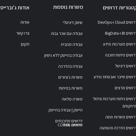
משרות נוספות
טגוריות דרושים
אודות ג'וברייס
ושים Cloud ו-DevOps
אודות
שיווק דיגיטלי
ושים BI ו-BigData
צרו קשר
עבודה עם שכר גבוה
רושים מערכות מידע
תקנון
עבודה מהבית
רושים פיתוח תוכנה
עבודה בהייטק ללא ניסיון
רושים דיגיטל
עבודה בהדרכה
רושים סייבר ואבטחת מידע
משרות ג'וניורים
רושים מרצים
משרות בפיתוח
רושים ניתוח מערכות וניהול
משרה מלאה
רויקטים
הייטק | עבודה בהייטק
רושים משרות מטה
דרושים מתכנתים
משרות COBOL
דרושים סאפ
רושים הדרכה והטמעה