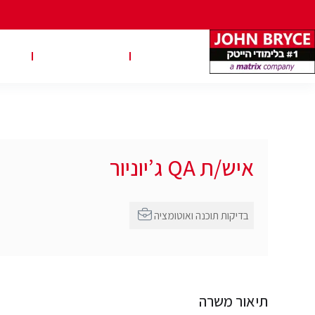
משרות
טבלאות שכר
טיפ
איש/ת QA ג’יוניור
בדיקות תוכנה ואוטומציה
תיאור משרה