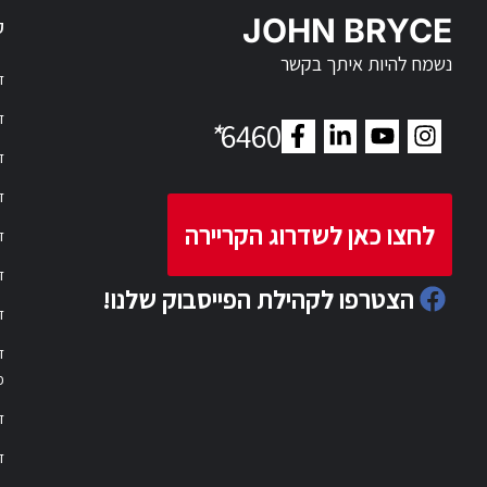
JOHN BRYCE
ק
נשמח להיות איתך בקשר
דר
דר
*
6460
ד
ד
לחצו כאן לשדרוג הקריירה
ד
ד
הצטרפו לקהילת הפייסבוק שלנו!
ד
ד
פ
ד
ד