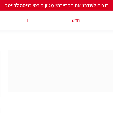
רוצים לשדרג את הקריירה? מגוון קורסי כניסה להייטק
ים ומאמרים
פרסום משרה באתר
ג’ון ברייס ט
חדש!