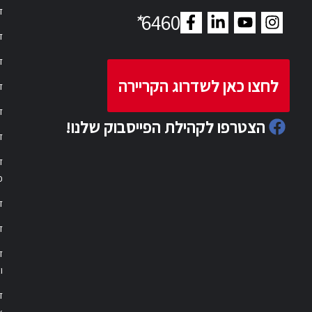
דר
*
6460
ד
ד
לחצו כאן לשדרוג הקריירה
ד
ד
הצטרפו לקהילת הפייסבוק שלנו!
ד
ד
פ
ד
ד
ו
ד
k