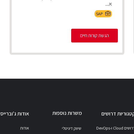
א...
SAP
הגשת קורות חיים
משרות נוספות
טגוריות דרושים
אודות ג'וברייס
ושים Cloud ו-DevOps
אודות
שיווק דיגיטלי