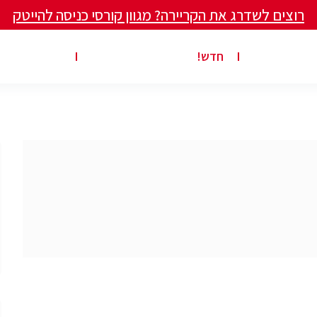
רוצים לשדרג את הקריירה? מגוון קורסי כניסה להייטק
ים ומאמרים
פרסום משרה באתר
ג’ון ברייס ט
חדש!