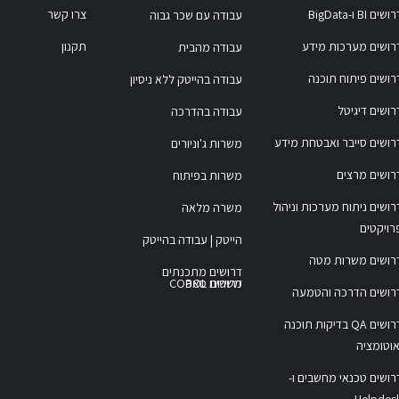
ושים BI ו-BigData
צרו קשר
עבודה עם שכר גבוה
רושים מערכות מידע
תקנון
עבודה מהבית
רושים פיתוח תוכנה
עבודה בהייטק ללא ניסיון
רושים דיגיטל
עבודה בהדרכה
רושים סייבר ואבטחת מידע
משרות ג'וניורים
רושים מרצים
משרות בפיתוח
רושים ניתוח מערכות וניהול
משרה מלאה
רויקטים
הייטק | עבודה בהייטק
רושים משרות מטה
דרושים מתכנתים
משרות COBOL
דרושים סאפ
רושים הדרכה והטמעה
דרושים QA בדיקות תוכנה
אוטומציה
רושים טכנאי מחשבים ו-
Helpdes