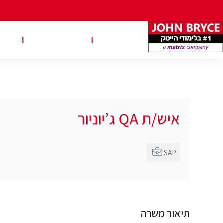
משרות
טבלאות שכר
טיפ
איש/ת QA ג’יוניור
SAP
תיאור משרה