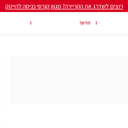
רוצים לשדרג את הקריירה? מגוון קורסי כניסה להייטק
ים ומאמרים
פרסום משרה באתר
ג’ון ברייס ט
חדש!