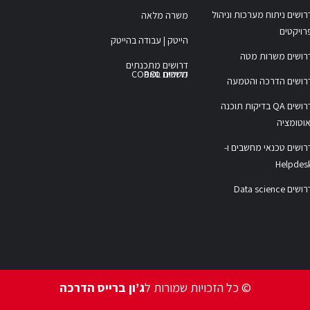
רושים ניתוח מערכות וניהול
משרה מלאה
רויקטים
הייטק | עבודה בהייטק
רושים משרות מטה
דרושים מתכנתים
משרות COBOL
דרושים סאפ
רושים הדרכה והטמעה
דרושים QA בדיקות תוכנה
אוטומציה
רושים טכנאי מחשבים ו-
Helpdes
ושים Data science
© כל הזכויות שמורות ל
ג’ון ברייס הדרכה