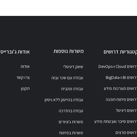
משרות נוספות
טגוריות דרושים
אודות ג'וברייס
ושים Cloud ו-DevOps
אודות
שיווק דיגיטלי
ושים BI ו-BigData
צרו קשר
עבודה עם שכר גבוה
רושים מערכות מידע
תקנון
עבודה מהבית
רושים פיתוח תוכנה
עבודה בהייטק ללא ניסיון
רושים דיגיטל
עבודה בהדרכה
רושים סייבר ואבטחת מידע
משרות ג'וניורים
רושים מרצים
משרות בפיתוח