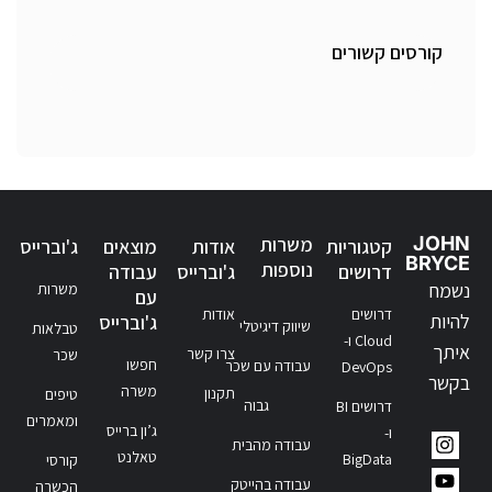
קורסים קשורים
JOHN
משרות
קטגוריות
אודות
מוצאים
ג'וברייס
BRYCE
נוספות
דרושים
ג'וברייס
עבודה
נשמח
משרות
עם
דרושים
אודות
להיות
ג'וברייס
שיווק דיגיטלי
טבלאות
Cloud ו-
איתך
צרו קשר
שכר
חפשו
עבודה עם שכר
DevOps
בקשר
משרה
תקנון
טיפים
גבוה
דרושים BI
ומאמרים
ג’ון ברייס
ו-
עבודה מהבית
טאלנט
BigData
קורסי
עבודה בהייטק
הכשרה