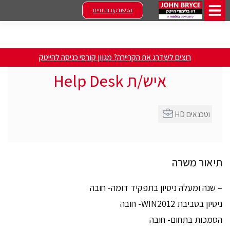
הגשת קורות חיים
רוצים לשדרג את הקריירה? מגוון קורסי כניסה להייטק
איש/ת Help Desk
HD וטכנאים
תיאור משרה
– שנה ומעלה ניסיון בתפקיד דומה- חובה
ניסיון בסביבת WIN2012- חובה
הסמכות בתחום- חובה