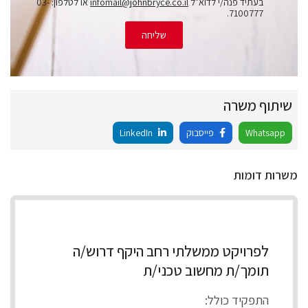
בעתיד פנה/י לדוא"ל
infomail@johnbryce.co.il
או לטלפון: 03-
7100777.
שליחה
שיתוף משרה
Whatsapp
פייסבוק
LinkedIn
משרות דומות
לפרויקט ממשלתי רחב היקף דרוש/ה
תומך/ת מחשוב טכני/ת
התפקיד כולל: