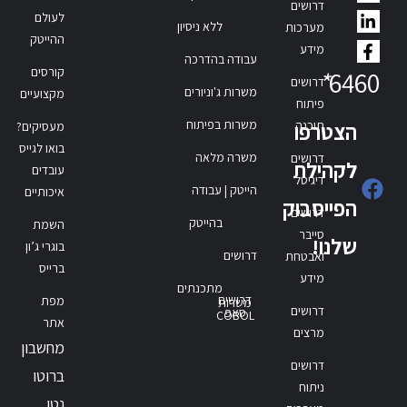
דרושים
לעולם
ללא ניסיון
מערכות
ההייטק
מידע
עבודה בהדרכה
קורסים
*
6460
דרושים
משרות ג'וניורים
מקצועיים
פיתוח
משרות בפיתוח
תוכנה
הצטרפו
מעסיקים?
בואו לגייס
משרה מלאה
דרושים
לקהילת
עובדים
דיגיטל
הייטק | עבודה
איכותיים
הפייסבוק
דרושים
בהייטק
השמת
סייבר
שלנו!
בוגרי ג’ון
דרושים
ואבטחת
ברייס
מידע
מתכנתים
דרושים
מפת
משרות
דרושים
סאפ
COBOL
אתר
מרצים
מחשבון
דרושים
ברוטו
ניתוח
נטו