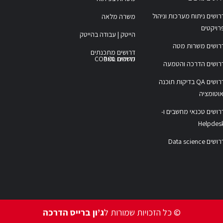
רושים ניתוח מערכות וניהול
משרה מלאה
רויקטים
הייטק | עבודה בהייטק
רושים משרות מטה
דרושים מתכנתים
משרות COBOL
דרושים סאפ
רושים הדרכה והטמעה
דרושים QA בדיקות תוכנה
אוטומציה
רושים טכנאי מחשבים ו-
Helpdes
ושים Data science
© כל הזכויות שמורות ל
ג’ון ברייס הדרכה