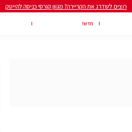
רוצים לשדרג את הקריירה? מגוון קורסי כניסה להייטק
ים ומאמרים
פרסום משרה באתר
ג’ון ברייס ט
חדש!