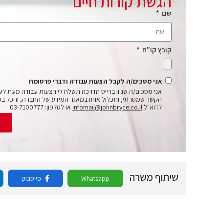
הגשת קורות חיים
שם
קובץ קו"ח
אני מסכים/ה לקבל הצעות עבודה ודברי פרסומת
אני מסכים/ה שג'ון ברייס הדרכה תשלח לי הצעות עבודה מעת לע
הקשר שמסרתי, ותכלול אותו במאגר המידע של החברה, והכל בכ
לדוא"ל
infomail@johnbryce.co.il
או לטלפון: 03-7100777.
ש
שיתוף משרה
Whatsapp
פייסבוק