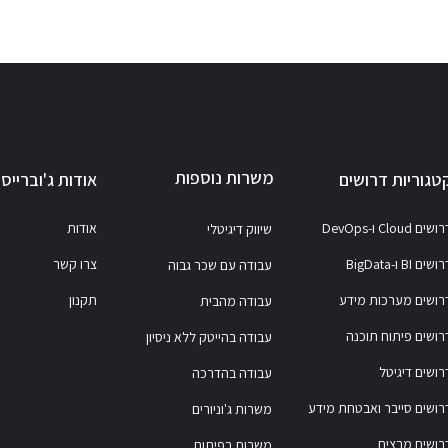
משרות נוספות
טגוריות דרושים
אודות ג'וברייס
ושים Cloud ו-DevOps
אודות
שיווק דיגיטלי
ושים BI ו-BigData
צרו קשר
עבודה עם שכר גבוה
רושים מערכות מידע
תקנון
עבודה מהבית
רושים פיתוח תוכנה
עבודה בהייטק ללא ניסיון
רושים דיגיטל
עבודה בהדרכה
רושים סייבר ואבטחת מידע
משרות ג'וניורים
רושים מרצים
משרות בפיתוח