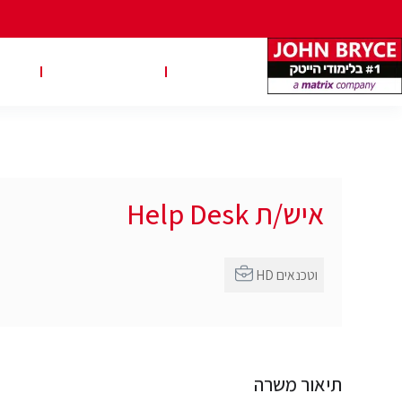
משרות
טבלאות שכר
טיפ
איש/ת Help Desk
HD וטכנאים
תיאור משרה