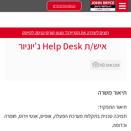
הגשת קורות חיים
רוצים לשדרג את הקריירה? מגוון קורסי כניסה להייטק
איש/ת Help Desk ג’יוניור
HD וטכנאים
תיאור משרה
תיאור התפקיד:
תמיכה טכנית בתקלות מערכת הפעלה, אופיס, אנטי וירוס, חומרה
וכדומה.