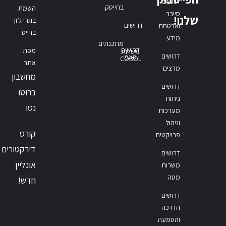
דרושים
בהייטק
השמת
סייבר
שלנו!
בוגרי ג’ון
דרושים
ואבטחת
ברייס
מידע
מתכנתים
דרושים
מפת
משרות
דרושים
סאפ
COBOL
אתר
מרצים
מחשבון
דרושים
ברוטו
ניתוח
נטו
מערכות
וניהול
קורס
פרויקטים
דירקטורים
דרושים
אונליין
משרות
מטה
חדש!
דרושים
הדרכה
והטמעה