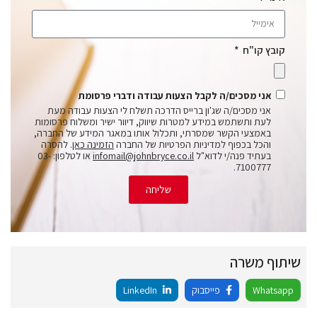
קובץ קו"ח
אני מסכים/ה לקבל הצעות עבודה ודברי פרסומת
אני מסכים/ה שג'ון ברייס הדרכה תשלח לי הצעות עבודה מעת
לעת ותשתמש במידע למטרות שיווק, דיוור ישיר ומשלוח פרסומות
באמצעי הקשר שמסרתי, ותכלול אותו במאגר המידע של החברה,
והכל בכפוף למדיניות הפרטיות של החברה
הזמינה כאן
. להסרה
בעתיד פנה/י לדוא"ל
infomail@johnbryce.co.il
או לטלפון: 03-
7100777.
שליחה
שיתוף משרה
Whatsapp
פייסבוק
LinkedIn