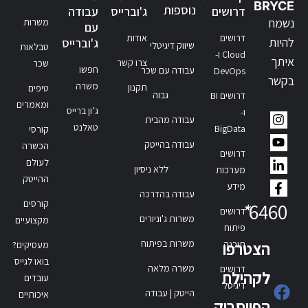
BRYCE
נוספות
דרושים
ג'וברייס
עבודה
נשמח
משרות
עם
דרושים
אודות
להיות
ג'וברייס
שיווק דיגיטלי
טבלאות
Cloud ו-
איתך
צרו קשר
שכר
חפשו
עבודה עם שכר
DevOps
בקשר
משרה
תקנון
טיפים
גבוה
דרושים BI
ומאמרים
ג’ון ברייס
ו-
עבודה מהבית
טאלנט
BigData
קורסי
עבודה בהייטק
הכשרה
דרושים
לעולם
ללא ניסיון
מערכות
ההייטק
מידע
עבודה בהדרכה
קורסים
*
6460
דרושים
משרות ג'וניורים
מקצועיים
פיתוח
משרות בפיתוח
תוכנה
הצטרפו
מעסיקים?
בואו לגייס
משרה מלאה
דרושים
לקהילת
עובדים
דיגיטל
הייטק | עבודה
איכותיים
הפייסבוק