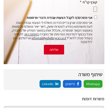
קובץ קו"ח
אני מסכים/ה לקבל הצעות עבודה ודברי פרסומת
אני מסכים/ה שג'ון ברייס הדרכה תשלח לי הצעות עבודה מעת
לעת ותשתמש במידע למטרות שיווק, דיוור ישיר ומשלוח פרסומות
באמצעי הקשר שמסרתי, ותכלול אותו במאגר המידע של החברה,
והכל בכפוף למדיניות הפרטיות של החברה
הזמינה כאן
. להסרה
בעתיד פנה/י לדוא"ל
infomail@johnbryce.co.il
או לטלפון: 03-
7100777.
שליחה
שיתוף משרה
Whatsapp
פייסבוק
LinkedIn
משרות דומות