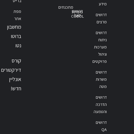
ברייס
מידע
מתכנתים
דרושים
מפת
משרות
דרושים
סאפ
COBOL
אתר
מרצים
מחשבון
דרושים
ברוטו
ניתוח
נטו
מערכות
וניהול
קורס
פרויקטים
דירקטורים
דרושים
אונליין
משרות
מטה
חדש!
דרושים
הדרכה
והטמעה
דרושים
QA