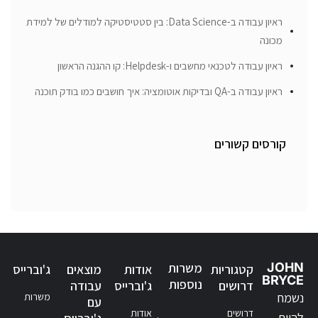
ראיון עבודה ב-Data Science: בין סטטיסטיקה למודלים של למידת
מכונה
ראיון עבודה לטכנאי מחשבים ו-Helpdesk: קו ההגנה הראשון
ראיון עבודה ב-QA ובדיקות אוטומציה: איך חושבים כמו בודק תוכנה
קורסים קשורים
JOHN
משרות
קטגוריות
אודות
מוצאים
ג'וברייס
BRYCE
נוספות
דרושים
ג'וברייס
עבודה
נשמח
משרות
עם
דרושים
אודות
להיות