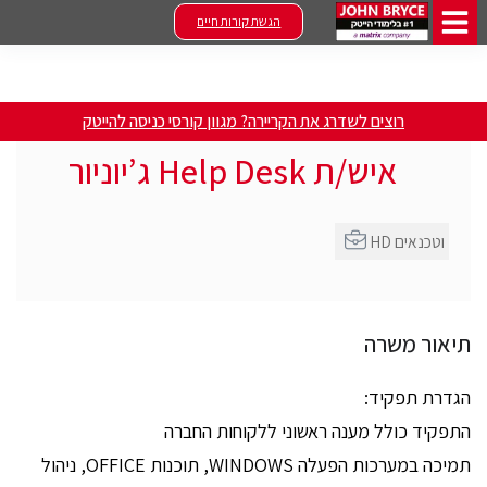
הגשת קורות חיים
רוצים לשדרג את הקריירה? מגוון קורסי כניסה להייטק
איש/ת Help Desk ג’יוניור
HD וטכנאים
תיאור משרה
הגדרת תפקיד:
התפקיד כולל מענה ראשוני ללקוחות החברה
תמיכה במערכות הפעלה WINDOWS, תוכנות OFFICE, ניהול