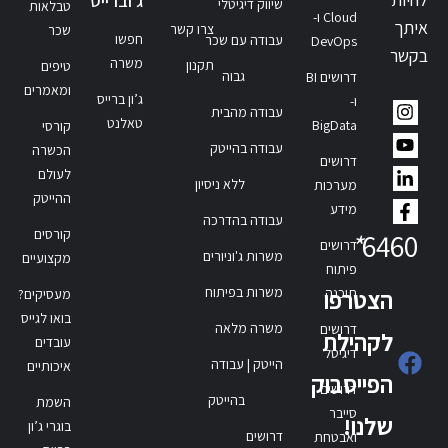
ג'וברייס
שיווק דיגיטלי
טבלאות
Cloud ו-
איתך
צרו קשר
שכר
חפשו
עבודה עם שכר
DevOps
בקשר
משרה
תקנון
טיפים
גבוה
דרושים BI
ומאמרים
ג’ון ברייס
ו-
עבודה מהבית
טאלנט
BigData
קורסי
עבודה בהייטק
הכשרה
דרושים
לעולם
ללא ניסיון
מערכות
ההייטק
מידע
עבודה בהדרכה
קורסים
*
6460
דרושים
משרות ג'וניורים
מקצועיים
פיתוח
משרות בפיתוח
תוכנה
הצטרפו
מעסיקים?
בואו לגייס
משרה מלאה
דרושים
לקהילת
עובדים
דיגיטל
הייטק | עבודה
איכותיים
הפייסבוק
דרושים
בהייטק
השמת
סייבר
שלנו!
בוגרי ג’ון
דרושים
ואבטחת