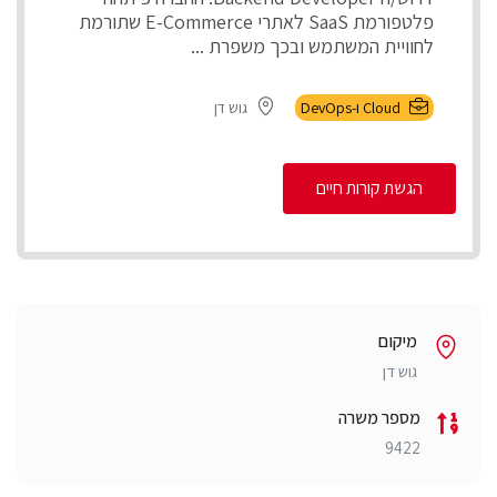
פלטפורמת SaaS לאתרי E-Commerce שתורמת
לחוויית המשתמש ובכך משפרת ...
Cloud ו-DevOps
גוש דן
הגשת קורות חיים
מיקום
גוש דן
מספר משרה
9422