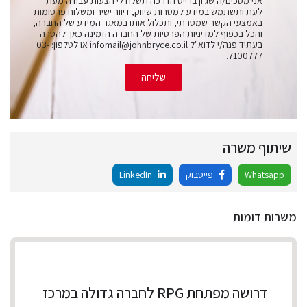
אני מסכים/ה שג'ון ברייס הדרכה תשלח לי הצעות עבודה מעת
לעת ותשתמש במידע למטרות שיווק, דיוור ישיר ומשלוח פרסומות
באמצעי הקשר שמסרתי, ותכלול אותו במאגר המידע של החברה,
והכל בכפוף למדיניות הפרטיות של החברה
הזמינה כאן
. להסרה
בעתיד פנה/י לדוא"ל
infomail@johnbryce.co.il
או לטלפון: 03-
7100777.
שליחה
שיתוף משרה
Whatsapp
פייסבוק
LinkedIn
משרות דומות
דרושה מפתחת RPG לחברה גדולה במרכז