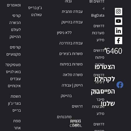
גבוה
דרושים BI
ומאמרים
ג’ון ברייס
ו-
עבודה מהבית
טאלנט
BigData
קורסי
עבודה בהייטק
הכשרה
דרושים
לעולם
ללא ניסיון
מערכות
ההייטק
מידע
עבודה בהדרכה
קורסים
*
6460
דרושים
משרות ג'וניורים
מקצועיים
פיתוח
משרות בפיתוח
תוכנה
הצטרפו
מעסיקים?
בואו לגייס
משרה מלאה
דרושים
לקהילת
עובדים
דיגיטל
הייטק | עבודה
איכותיים
הפייסבוק
דרושים
בהייטק
השמת
סייבר
שלנו!
בוגרי ג’ון
דרושים
ואבטחת
ברייס
מידע
מתכנתים
דרושים
מפת
משרות
דרושים
סאפ
COBOL
אתר
מרצים