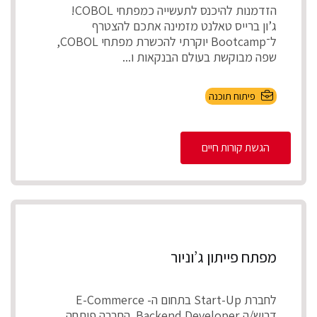
הזדמנות להיכנס לתעשייה כמפתחי COBOL!
ג’ון ברייס טאלנט מזמינה אתכם להצטרף
ל־Bootcamp יוקרתי להכשרת מפתחי COBOL,
שפה מבוקשת בעולם הבנקאות ו...
פיתוח תוכנה
הגשת קורות חיים
מפתח פייתון ג’וניור
לחברת Start-Up בתחום ה- E-Commerce
דרוש/ה Backend Developer. החברה פיתחה