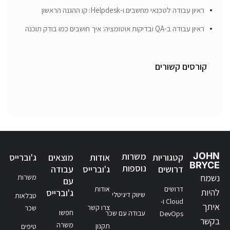
ראיון עבודה לטכנאי מחשבים ו-Helpdesk: קו ההגנה הראשון
ראיון עבודה ב-QA ובדיקות אוטומציה: איך חושבים כמו בודק תוכנה
קורסים קשורים
JOHN
משרות
קטגוריות
אודות
מוצאים
ג'וברייס
BRYCE
נוספות
דרושים
ג'וברייס
עבודה
נשמח
משרות
עם
דרושים
אודות
להיות
ג'וברייס
שיווק דיגיטלי
טבלאות
Cloud ו-
איתך
צרו קשר
שכר
חפשו
עבודה עם שכר
DevOps
בקשר
משרה
תקנון
טיפים