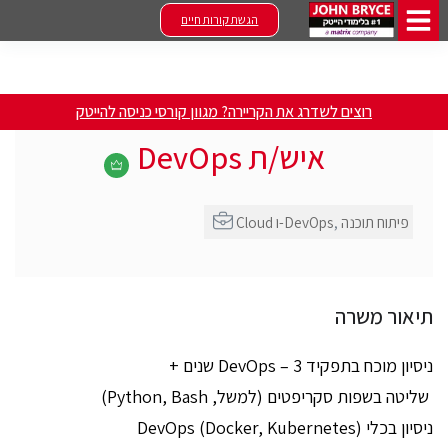
הגשת קורות חיים
רוצים לשדרג את הקריירה? מגוון קורסי כניסה להייטק
איש/ת DevOps
פיתוח תוכנה
,
Cloud ו-DevOps
תיאור משרה
ניסיון מוכח בתפקיד DevOps – 3 שנים +
שליטה בשפות סקריפטים (למשל, Python, Bash)
ניסיון בכלי DevOps (Docker, Kubernetes)