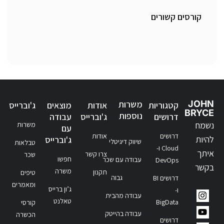
קורסים קשורים
JOHN
משרות
קטגוריות
אודות
מוצאים
ג'וברייס
BRYCE
נוספות
דרושים
ג'וברייס
עבודה
נשמח
משרות
עם
דרושים
אודות
להיות
ג'וברייס
שיווק דיגיטלי
טבלאות
Cloud ו-
איתך
צרו קשר
שכר
חפשו
עבודה עם שכר
DevOps
בקשר
משרה
תקנון
טיפים
גבוה
דרושים BI
ומאמרים
ג’ון ברייס
ו-
עבודה מהבית
טאלנט
BigData
קורסי
עבודה בהייטק
הכשרה
דרושים