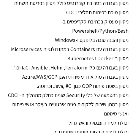
ניסיון בעבודה בסביבת קוברנטיס כולל ניסיון בפריסת תשתית
ניסיון מוכח בפיתוח תהליכי CDCI
ניסיון מעמיק בכתיבת סקריפטים ב-
Powershell/Python/Bash
ניסיון והבנה טובה בלינוקס ו-Windows
ניסיון בעבודה עם Containers במתודולוגיית Microservices
ניסיון ב-Docker ו Kubernetes
ניסיון בעבודה עם כלי IaC- Ansible ,Helm ,Terraform וכו’
ניסיון בעבודה מול אחד משירותי הענן Azure/AWS/GCP
ניסיון בשפת פיתוח OOP כגון: Java, #C וכדומה.
ניסיון בהטמעה של כלי Security שונים כחלק מתהליך ה- CDCI
ניסיון במתן שירות ללקוחות פנים אירגוניים-בעיקר אנשי פיתוח
ואנשי סיסטם
יכולת למידה עצמית וראש גדול
יכולת לעבודה בצוות פיתוח ושיתוף ידע