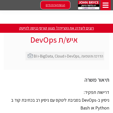
הגשת קורות חיים
רוצים לשדרג את הקריירה? מגוון קורסי כניסה להייטק
איש/ת DevOps
הדרכה והטמעה
,
Cloud ו-DevOps
,
BI ו-BigData
תיאור משרה
דרישות תפקיד:
ניסיון ב-DevOps בסביבת לינוקס עם ניסיון רב בכתיבת קוד ב
Python או Bash