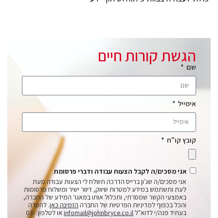
הגשת קורות חיים
שם
אימייל
קובץ קו"ח
אני מסכים/ה לקבל הצעות עבודה ודברי פרסומת
אני מסכים/ה שג'ון ברייס הדרכה תשלח לי הצעות עבודה מעת
לעת ותשתמש במידע למטרות שיווק, דיוור ישיר ומשלוח פרסומות
באמצעי הקשר שמסרתי, ותכלול אותו במאגר המידע של החברה,
והכל בכפוף למדיניות הפרטיות של החברה
הזמינה כאן
. להסרה
בעתיד פנה/י לדוא"ל
infomail@johnbryce.co.il
או לטלפון: 03-