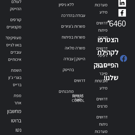
לעולם
ללא ניסיון
מערכות
ההייטק
מידע
עבודה בהדרכה
קורסים
*
6460
דרושים
משרות ג'וניורים
מקצועיים
פיתוח
משרות בפיתוח
תוכנה
הצטרפו
מעסיקים?
בואו לגייס
משרה מלאה
דרושים
לקהילת
עובדים
דיגיטל
הייטק | עבודה
איכותיים
הפייסבוק
דרושים
בהייטק
השמת
סייבר
שלנו!
בוגרי ג’ון
דרושים
ואבטחת
ברייס
מידע
מתכנתים
דרושים
מפת
משרות
דרושים
סאפ
COBOL
אתר
מרצים
מחשבון
דרושים
ברוטו
ניתוח
נטו
מערכות