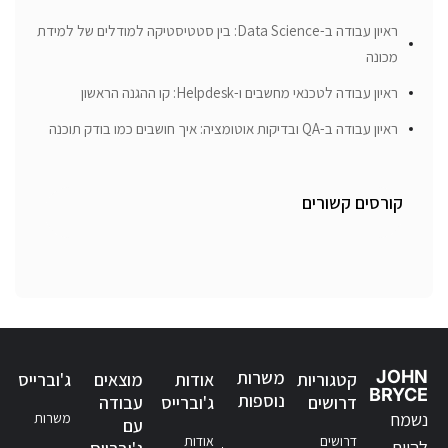
ראיון עבודה ב-Data Science: בין סטטיסטיקה למודלים של למידת
מכונה
ראיון עבודה לטכנאי מחשבים ו-Helpdesk: קו ההגנה הראשון
ראיון עבודה ב-QA ובדיקות אוטומציה: איך חושבים כמו בודק תוכנה
קורסים קשורים
JOHN
משרות
קטגוריות
אודות
מוצאים
ג'וברייס
BRYCE
נוספות
דרושים
ג'וברייס
עבודה
נשמח
משרות
עם
דרושים
אודות
להיות