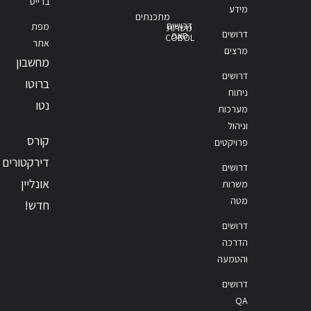
ברייס
מידע
מתכנתים
דרושים
מפת
משרות
דרושים
סאפ
COBOL
אתר
מרצים
מחשבון
דרושים
ברוטו
ניתוח
נטו
מערכות
וניהול
קורס
פרויקטים
דירקטורים
דרושים
אונליין
משרות
מטה
חדש!
דרושים
הדרכה
והטמעה
דרושים
QA