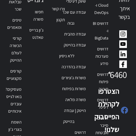
ג'וברייס
שיווק דיגיטלי
טבלאות
Cloud ו-
איתך
צרו קשר
שכר
חפשו
עבודה עם שכר
DevOps
בקשר
משרה
תקנון
טיפים
גבוה
דרושים BI
ומאמרים
ג’ון ברייס
ו-
עבודה מהבית
טאלנט
BigData
קורסי
עבודה בהייטק
הכשרה
דרושים
לעולם
ללא ניסיון
מערכות
ההייטק
מידע
עבודה בהדרכה
קורסים
*
6460
דרושים
משרות ג'וניורים
מקצועיים
פיתוח
משרות בפיתוח
תוכנה
הצטרפו
מעסיקים?
בואו לגייס
משרה מלאה
דרושים
לקהילת
עובדים
דיגיטל
הייטק | עבודה
איכותיים
הפייסבוק
דרושים
בהייטק
השמת
סייבר
שלנו!
בוגרי ג’ון
דרושים
ואבטחת