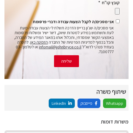
קובץ קו"ח
אני מסכים/ה לקבל הצעות עבודה ודברי פרסומת
אני מסכים/ה שג'ון ברייס הדרכה תשלח לי הצעות עבודה מעת
לעת ותשתמש במידע למטרות שיווק, דיוור ישיר ומשלוח פרסומות
באמצעי הקשר שמסרתי, ותכלול אותו במאגר המידע של החברה,
והכל בכפוף למדיניות הפרטיות של החברה
הזמינה כאן
. להסרה
בעתיד פנה/י לדוא"ל
infomail@johnbryce.co.il
או לטלפון: 03-
7100777.
שליחה
שיתוף משרה
Whatsapp
פייסבוק
LinkedIn
משרות דומות