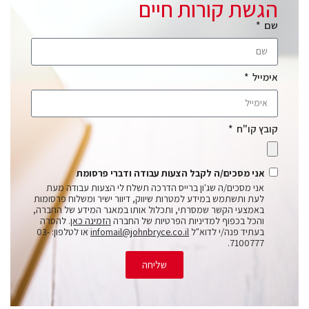
הגשת קורות חיים
שם
אימייל
קובץ קו"ח
אני מסכים/ה לקבל הצעות עבודה ודברי פרסומת
אני מסכים/ה שג'ון ברייס הדרכה תשלח לי הצעות עבודה מעת
לעת ותשתמש במידע למטרות שיווק, דיוור ישיר ומשלוח פרסומות
באמצעי הקשר שמסרתי, ותכלול אותו במאגר המידע של החברה,
והכל בכפוף למדיניות הפרטיות של החברה
הזמינה כאן
. להסרה
בעתיד פנה/י לדוא"ל
infomail@johnbryce.co.il
או לטלפון: 03-
7100777.
שליחה