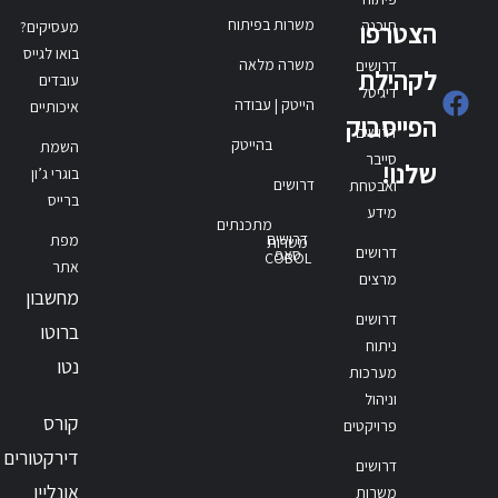
משרות בפיתוח
תוכנה
הצטרפו
מעסיקים?
בואו לגייס
משרה מלאה
דרושים
לקהילת
עובדים
דיגיטל
הייטק | עבודה
איכותיים
הפייסבוק
דרושים
בהייטק
השמת
סייבר
שלנו!
בוגרי ג’ון
דרושים
ואבטחת
ברייס
מידע
מתכנתים
דרושים
מפת
משרות
דרושים
סאפ
COBOL
אתר
מרצים
מחשבון
דרושים
ברוטו
ניתוח
נטו
מערכות
וניהול
קורס
פרויקטים
דירקטורים
דרושים
אונליין
משרות