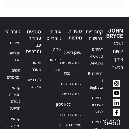
JOHN
משרות
קטגוריות
אודות
מוצאים
ג'וברייס
BRYCE
נוספות
דרושים
ג'וברייס
עבודה
נשמח
משרות
עם
דרושים
אודות
להיות
ג'וברייס
שיווק דיגיטלי
טבלאות
Cloud ו-
איתך
צרו קשר
שכר
חפשו
עבודה עם שכר
DevOps
בקשר
משרה
תקנון
טיפים
גבוה
דרושים BI
ומאמרים
ג’ון ברייס
ו-
עבודה מהבית
טאלנט
BigData
קורסי
עבודה בהייטק
הכשרה
דרושים
לעולם
ללא ניסיון
מערכות
ההייטק
מידע
עבודה בהדרכה
קורסים
*
6460
דרושים
משרות ג'וניורים
מקצועיים
פיתוח