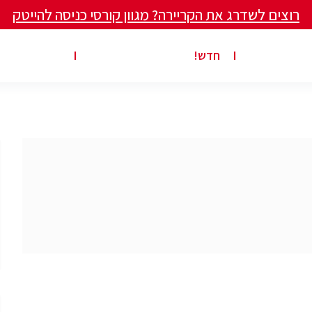
רוצים לשדרג את הקריירה? מגוון קורסי כניסה להייטק
ים ומאמרים
פרסום משרה באתר
ג’ון ברייס ט
חדש!