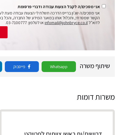
אני מסכים/ה לקבל הצעות עבודה ודברי פרסומת
אני מסכים/ה שג'ון ברייס הדרכה תשלח לי הצעות עבודה מעת לע
הקשר שמסרתי, ותכלול אותו במאגר המידע של החברה, והכל בכ
לדוא"ל
infomail@johnbryce.co.il
או לטלפון: 03-7100777.
ש
שיתוף משרה
Whatsapp
פייסבוק
משרות דומות
דרושים/ות ראשי צוותים לפרויקט