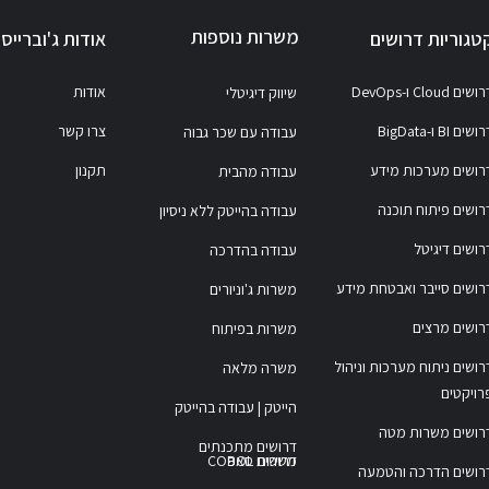
משרות נוספות
טגוריות דרושים
אודות ג'וברייס
ושים Cloud ו-DevOps
אודות
שיווק דיגיטלי
ושים BI ו-BigData
צרו קשר
עבודה עם שכר גבוה
רושים מערכות מידע
תקנון
עבודה מהבית
רושים פיתוח תוכנה
עבודה בהייטק ללא ניסיון
רושים דיגיטל
עבודה בהדרכה
רושים סייבר ואבטחת מידע
משרות ג'וניורים
רושים מרצים
משרות בפיתוח
רושים ניתוח מערכות וניהול
משרה מלאה
רויקטים
הייטק | עבודה בהייטק
רושים משרות מטה
דרושים מתכנתים
משרות COBOL
דרושים סאפ
רושים הדרכה והטמעה