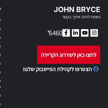
JOHN BRYCE
ק
נשמח להיות איתך בקשר
דר
דר
*
6460
ד
ד
לחצו כאן לשדרוג הקריירה
ד
ד
הצטרפו לקהילת הפייסבוק שלנו!
ד
ד
פ
ד
ד