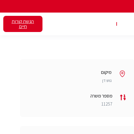
הגשת קורות
אלנט
השכרת כיתות
חיים
מיקום
גוש דן
מספר משרה
11257