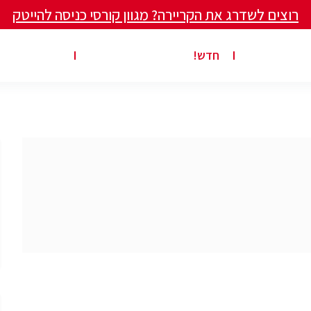
רוצים לשדרג את הקריירה? מגוון קורסי כניסה להייטק
ים ומאמרים
פרסום משרה באתר
ג’ון ברייס ט
חדש!