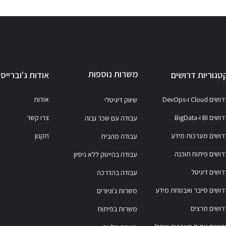
משרות נוספות
טגוריות דרושים
אודות ג'וברייס
ושים Cloud ו-DevOps
אודות
שיווק דיגיטלי
ושים BI ו-BigData
צרו קשר
עבודה עם שכר גבוה
רושים מערכות מידע
תקנון
עבודה מהבית
רושים פיתוח תוכנה
עבודה בהייטק ללא ניסיון
רושים דיגיטל
עבודה בהדרכה
רושים סייבר ואבטחת מידע
משרות ג'וניורים
רושים מרצים
משרות בפיתוח