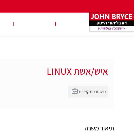
משרות
טבלאות שכר
טיפ
איש/אשת LINUX
סיסטם ותקשורת
תיאור משרה