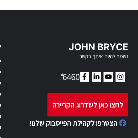
JOHN BRYCE
ק
נשמח להיות איתך בקשר
דר
דר
*
6460
ד
ד
לחצו כאן לשדרוג הקריירה
ד
ד
הצטרפו לקהילת הפייסבוק שלנו!
ד