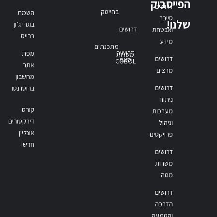
הפייסבוק
דרושים
בהייטק
השמת
סייבר
שלנו!
בוגרי ג’ון
דרושים
ואבטחת
ברייס
מידע
מתכנתים
דרושים
מפת
משרות
דרושים
סאפ
COBOL
אתר
מרצים
מחשבון
דרושים
ברוטו נטו
ניתוח
קורס
מערכות
דירקטורים
וניהול
אונליין
פרויקטים
חדש!
דרושים
משרות
מטה
דרושים
הדרכה
והטמעה