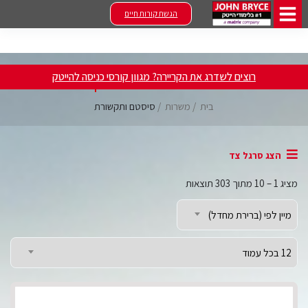
הגשת קורות חיים
דרושים סיסטם ותקשורת
רוצים לשדרג את הקריירה? מגוון קורסי כניסה להייטק
בית
משרות
סיסטם ותקשורת
הצג סרגל צד
מציג
1
–
10
מתוך 303 תוצאות
מיין לפי (ברירת מחדל)
12 בכל עמוד