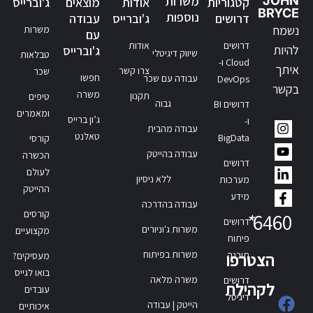
JOHN
משרות
קטגוריות
אודות
מוצאים
ג'וברייס
BRYCE
נוספות
דרושים
ג'וברייס
עבודה
נשמח
משרות
עם
דרושים
אודות
להיות
ג'וברייס
שיווק דיגיטלי
טבלאות
Cloud ו-
איתך
צרו קשר
שכר
חפשו
עבודה עם שכר
DevOps
בקשר
משרה
תקנון
טיפים
גבוה
דרושים BI
ומאמרים
ג’ון ברייס
ו-
עבודה מהבית
טאלנט
BigData
קורסי
עבודה בהייטק
הכשרה
דרושים
לעולם
ללא ניסיון
מערכות
ההייטק
מידע
עבודה בהדרכה
קורסים
*
6460
דרושים
משרות ג'וניורים
מקצועיים
פיתוח
משרות בפיתוח
תוכנה
הצטרפו
מעסיקים?
בואו לגייס
משרה מלאה
דרושים
לקהילת
עובדים
דיגיטל
הייטק | עבודה
איכותיים