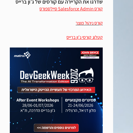
שדרגו את הקריירה עם קורסים של ג’ון ברייס
קורס Salesforce Admin סיילספורס
קורס ניהול מוצר
קטלוג קורסי ג’ון ברייס