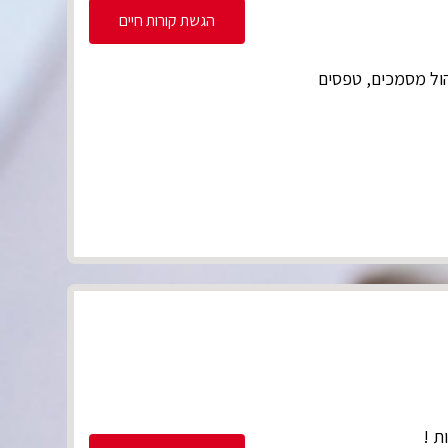
הגשת קורות חיים
הול מסמכים, טפסים
ת !