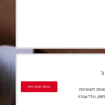
הגשת קורות חיים
ן גדול ומוכר בתחום הבריאות מחפש מומחה DevOps מנוסה להצטרפות
לצוות העוסק בפיתוח, תחזוקה וניהול תשתיות ענן בסביבת AWS, כולל עבודה