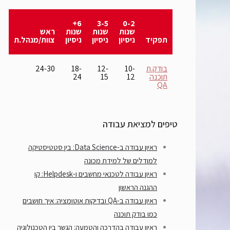
6+
3-5
0-2
שנות
שנות
שנות
ראש
תפקיד
ניסיון
ניסיון
ניסיון
צוות/מנהל.ת
בודק.ת
10-
12-
18-
24-30
תוכנה
12
15
24
QA
טיפים למציאת עבודה
ראיון עבודה ב-Data Science: בין סטטיסטיקה
למודלים של למידת מכונה
ראיון עבודה לטכנאי מחשבים ו-Helpdesk: קו
ההגנה הראשון
ראיון עבודה ב-QA ובדיקות אוטומציה: איך חושבים
כמו בודק תוכנה
ראיון עבודה בהדרכה והטמעה: הגשר בין הטכנולוגיה