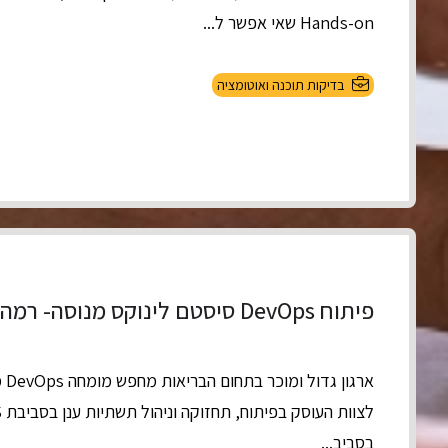
Hands-on שאי אפשר ל...
בדיקות תוכנה ואוטומציה
פיתוח DevOps סיסטם לינוקס מנוסה- רמה ג’
ארגו
בסביב...