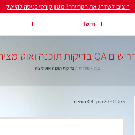
רוצים לשדרג את הקריירה? מגוון קורסי כניסה להייטק
ים ומאמרים
פרסום משרה באתר
ג’ון ברייס ט
חדש!
שים QA בדיקות תוכנה ואוטומציה
בית
משרות
בדיקות תוכנה ואוטומציה
מציג
11
–
20
מתוך 314 תוצאות