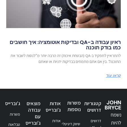
ראיון עבודה ב-QA ובדיקות אוטומציה: איך חושבים
כמו בודק תוכנה
להתראיין לתפקיד ב-QA (הבטחת איכות) זה הרבה יותר מ”לנסות לשבור את
התוכנה”. בין אם אתם מתמחים בבדיקות ידניות או שאתם
קראו עוד
JOHN
משרות
קטגוריות
אודות
מוצאים
ג'וברייס
BRYCE
נוספות
דרושים
ג'וברייס
עבודה
נשמח
משרות
עם
דרושים
אודות
להיות
ג'וברייס
שיווק דיגיטלי
טבלאות