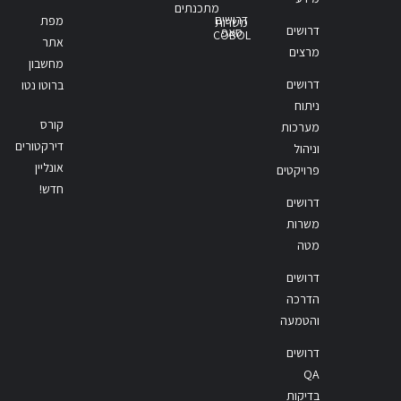
מתכנתים
דרושים
מפת
משרות
דרושים
סאפ
COBOL
אתר
מרצים
מחשבון
דרושים
ברוטו נטו
ניתוח
קורס
מערכות
דירקטורים
וניהול
אונליין
פרויקטים
חדש!
דרושים
משרות
מטה
דרושים
הדרכה
והטמעה
דרושים
QA
בדיקות