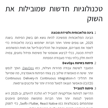
טכנולוגיות חדשות שמובילות את
השוק
בינה מלאכותית ולמידת מכונה
הבינה המלאכותית ממשיכה להיות נושא חם בשוק הפיתוח. בשנת
2025, אנו צופים שיותר ויותר חברות ישתמשו בבינה מלאכותית כדי
לשפר את מוצריהם, אוטומציה של תהליכים ולייעל את חווית המשתמש.
למידת מכונה, ככלי לביצוע אוטומטי של משימות ומידול נתונים, צפויה
להיות חלק בלתי נפרד מעבודת המפתח.
פיתוח בשיטת DevOps
המעבר לשיטות עבודה מהירות ויעילות, כמו
DevOps
, הופך לנפוץ
יותר. שיטה זו מאפשרת שילוב בין צוותי הפיתוח והאופרציה, מה שמייעל
את תהליכי ה-Continuous Integration וה-Continuous Delivery
(CI/CD) ומאפשר הוצאה לפועל מהירה יותר של עדכונים וגרסאות.
פיתוח למובייל
הדרישה לפיתוח אפליקציות למובייל לא הולכת להיעלם, וב-2025 היא
תמשיך לצמוח. יותר ויותר חברות מחפשות מפתחים מיומנים
שמתמחים בטכנולוגיות כמו Flutter, React Native ו-Swift, כדי לספק