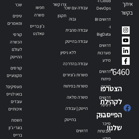
Cloud ו-
איתך
צרו קשר
שכר
חפשו
עבודה עם שכר
DevOps
בקשר
משרה
תקנון
טיפים
גבוה
דרושים BI
ומאמרים
ג’ון ברייס
ו-
עבודה מהבית
טאלנט
BigData
קורסי
עבודה בהייטק
הכשרה
דרושים
לעולם
ללא ניסיון
מערכות
ההייטק
מידע
עבודה בהדרכה
קורסים
*
6460
דרושים
משרות ג'וניורים
מקצועיים
פיתוח
משרות בפיתוח
תוכנה
הצטרפו
מעסיקים?
בואו לגייס
משרה מלאה
דרושים
לקהילת
עובדים
דיגיטל
הייטק | עבודה
איכותיים
הפייסבוק
דרושים
בהייטק
השמת
סייבר
שלנו!
בוגרי ג’ון
דרושים
ואבטחת
ברייס
מידע