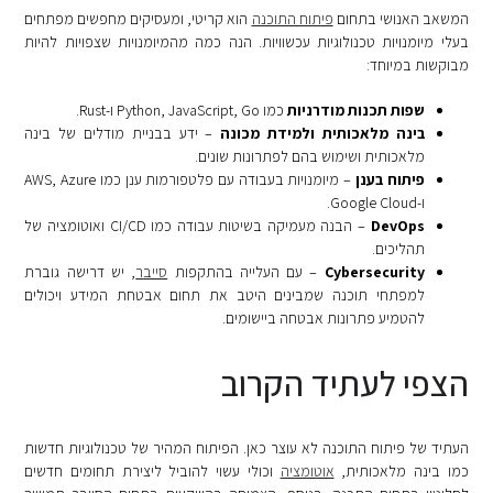
המשאב האנושי בתחום
פיתוח התוכנה
הוא קריטי, ומעסיקים מחפשים מפתחים
בעלי מיומנויות טכנולוגיות עכשוויות. הנה כמה מהמיומנויות שצפויות להיות
מבוקשות במיוחד:
שפות תכנות מודרניות
כמו Python, JavaScript, Go ו-Rust.
בינה מלאכותית ולמידת מכונה
– ידע בבניית מודלים של בינה
מלאכותית ושימוש בהם לפתרונות שונים.
פיתוח בענן
– מיומנויות בעבודה עם פלטפורמות ענן כמו AWS, Azure
ו-Google Cloud.
DevOps
– הבנה מעמיקה בשיטות עבודה כמו CI/CD ואוטומציה של
תהליכים.
Cybersecurity
– עם העלייה בהתקפות
סייבר
, יש דרישה גוברת
למפתחי תוכנה שמבינים היטב את תחום אבטחת המידע ויכולים
להטמיע פתרונות אבטחה ביישומים.
הצפי לעתיד הקרוב
העתיד של פיתוח התוכנה לא עוצר כאן. הפיתוח המהיר של טכנולוגיות חדשות
כמו בינה מלאכותית,
אוטומציה
וכולי עשוי להוביל ליצירת תחומים חדשים