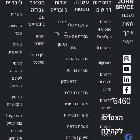
JOHN
משרות
קטגוריות
אודות
מוצאים
ג'וברייס
BRYCE
נוספות
דרושים
ג'וברייס
עבודה
נשמח
משרות
עם
דרושים
אודות
להיות
ג'וברייס
שיווק דיגיטלי
טבלאות
Cloud ו-
איתך
צרו קשר
שכר
חפשו
עבודה עם שכר
DevOps
בקשר
משרה
תקנון
טיפים
גבוה
דרושים BI
ומאמרים
ג’ון ברייס
ו-
עבודה מהבית
טאלנט
BigData
קורסי
עבודה בהייטק
הכשרה
דרושים
לעולם
ללא ניסיון
מערכות
ההייטק
מידע
עבודה בהדרכה
קורסים
*
6460
דרושים
משרות ג'וניורים
מקצועיים
פיתוח
משרות בפיתוח
תוכנה
הצטרפו
מעסיקים?
בואו לגייס
משרה מלאה
דרושים
לקהילת
עובדים
דיגיטל
הייטק | עבודה
איכותיים