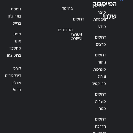
הפייסבוק
דרושים
בהייטק
השמת
סייבר
שלנו!
בוגרי ג’ון
דרושים
ואבטחת
ברייס
מידע
מתכנתים
דרושים
מפת
משרות
דרושים
סאפ
COBOL
אתר
מרצים
מחשבון
דרושים
ברוטו נטו
ניתוח
קורס
מערכות
דירקטורים
וניהול
אונליין
פרויקטים
חדש!
דרושים
משרות
מטה
דרושים
הדרכה